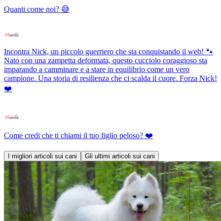
Quanti come noi? 😅
Incontra Nick, un piccolo guerriero che sta conquistando il web! 🐾
Nato con una zampetta deformata, questo cucciolo coraggioso sta
imparando a camminare e a stare in equilibrio come un vero
campione. Una storia di resilienza che ci scalda il cuore. Forza Nick!
❤️
Come credi che ti chiami il tuo figlio peloso? ❤️
I migliori articoli sui cani
Gli ultimi articoli sui cani