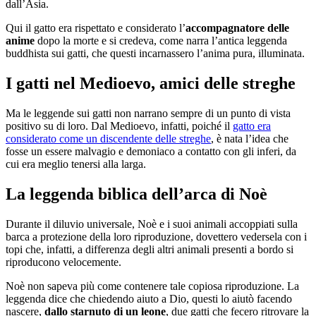
dall’Asia.
Qui il gatto era rispettato e considerato l’
accompagnatore delle
anime
dopo la morte e si credeva, come narra l’antica leggenda
buddhista sui gatti, che questi incarnassero l’anima pura, illuminata.
I gatti nel Medioevo, amici delle streghe
Ma le leggende sui gatti non narrano sempre di un punto di vista
positivo su di loro. Dal Medioevo, infatti, poiché il
gatto era
considerato come un discendente delle streghe
, è nata l’idea che
fosse un essere malvagio e demoniaco a contatto con gli inferi, da
cui era meglio tenersi alla larga.
La leggenda biblica dell’arca di Noè
Durante il diluvio universale, Noè e i suoi animali accoppiati sulla
barca a protezione della loro riproduzione, dovettero vedersela con i
topi che, infatti, a differenza degli altri animali presenti a bordo si
riproducono velocemente.
Noè non sapeva più come contenere tale copiosa riproduzione. La
leggenda dice che chiedendo aiuto a Dio, questi lo aiutò facendo
nascere,
dallo starnuto di un leone
, due gatti che fecero ritrovare la