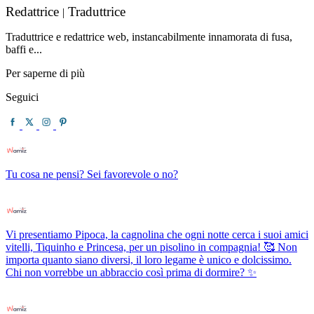
Redattrice
Traduttrice
|
Traduttrice e redattrice web, instancabilmente innamorata di fusa,
baffi e...
Per saperne di più
Seguici
Tu cosa ne pensi? Sei favorevole o no?
Vi presentiamo Pipoca, la cagnolina che ogni notte cerca i suoi amici
vitelli, Tiquinho e Princesa, per un pisolino in compagnia! 🥰 Non
importa quanto siano diversi, il loro legame è unico e dolcissimo.
Chi non vorrebbe un abbraccio così prima di dormire? ✨