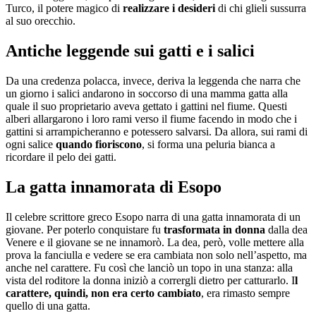
Turco, il potere magico di
realizzare i desideri
di chi glieli sussurra
al suo orecchio.
Antiche leggende sui gatti e i salici
Da una credenza polacca, invece, deriva la leggenda che narra che
un giorno i salici andarono in soccorso di una mamma gatta alla
quale il suo proprietario aveva gettato i gattini nel fiume. Questi
alberi allargarono i loro rami verso il fiume facendo in modo che i
gattini si arrampicheranno e potessero salvarsi. Da allora, sui rami di
ogni salice
quando fioriscono
, si forma una peluria bianca a
ricordare il pelo dei gatti.
La gatta innamorata di Esopo
Il celebre scrittore greco Esopo narra di una gatta innamorata di un
giovane. Per poterlo conquistare fu
trasformata in donna
dalla dea
Venere e il giovane se ne innamorò. La dea, però, volle mettere alla
prova la fanciulla e vedere se era cambiata non solo nell’aspetto, ma
anche nel carattere. Fu così che lanciò un topo in una stanza: alla
vista del roditore la donna iniziò a corrergli dietro per catturarlo. I
l
carattere, quindi, non era certo cambiato
, era rimasto sempre
quello di una gatta.