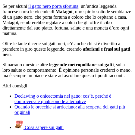
Se per alcuni
il gatto nero porta sfortuna
, un’antica leggenda
francese narra le vicende di
Matagot
, uno spirito sotto le sembianze
di un gatto nero, che porta fortuna a coloro che lo ospitano a casa.
Matagot, sembrerebbe regalare a colui che gli offre il cibo
direttamente dal suo piatto, fortuna, salute e una moneta d’oro ogni
mattina.
Oltre le tante dicerie sui gatti neri, c’è anche chi si è divertito a
prendere in giro queste leggende, creando
aforismi e frasi sui gatti
neri
.
Si narrano queste e altre
leggende metropolitane sui gatti
, sulla
loro salute o comportamento. È opinione personale crederci o meno,
ma è sempre un piacere stare ad ascoltare questo tipo di racconti.
Altri consigli
Declawing o onicectomia nel gatto: cos’è, perché è
controversa e quali sono le alternative
Quando le orecchie si arricciano: alla scoperta dei gatti più
originali
Cosa sapere sui gatti