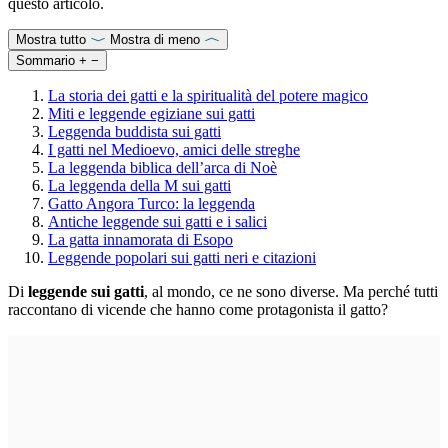
questo articolo.
Mostra tutto
Mostra di meno
Sommario
+
−
La storia dei gatti e la spiritualità del potere magico
Miti e leggende egiziane sui gatti
Leggenda buddista sui gatti
I gatti nel Medioevo, amici delle streghe
La leggenda biblica dell’arca di Noè
La leggenda della M sui gatti
Gatto Angora Turco: la leggenda
Antiche leggende sui gatti e i salici
La gatta innamorata di Esopo
Leggende popolari sui gatti neri e citazioni
Di
leggende sui gatti
, al mondo, ce ne sono diverse. Ma perché tutti
raccontano di vicende che hanno come protagonista il gatto?