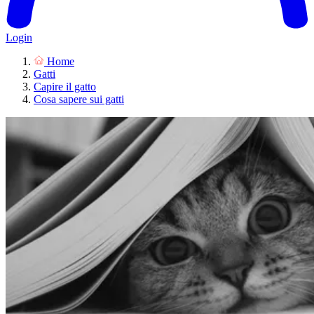
Login
Home
Gatti
Capire il gatto
Cosa sapere sui gatti