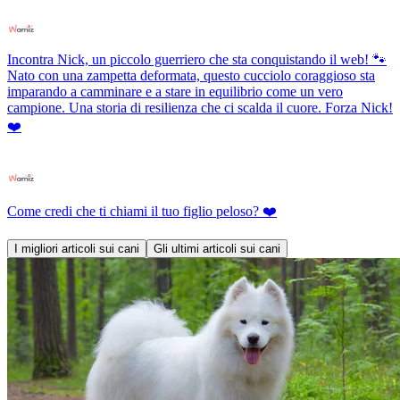
Incontra Nick, un piccolo guerriero che sta conquistando il web! 🐾
Nato con una zampetta deformata, questo cucciolo coraggioso sta
imparando a camminare e a stare in equilibrio come un vero
campione. Una storia di resilienza che ci scalda il cuore. Forza Nick!
❤️
Come credi che ti chiami il tuo figlio peloso? ❤️
I migliori articoli sui cani
Gli ultimi articoli sui cani