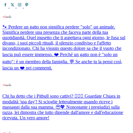
🐾 Perdere un gatto non significa perdere "solo" un animale.
Significa perdere una presenza che faceva parte della tua
quotidianità. Quel musetto che ti aspettava ogni giorno, le fusa sul
divano, i suoi piccoli rituali, il silenzio condiviso e l'affetto
incondizionato. Chi ha vissuto questo dolore sa che il vuoto che
lascia può essere immenso. ❤️ Perché un gatto non è "solo un
gatto": è un membro della famiglia. 💬 Se anche tu la pensi così,
lascia un ❤️ nei commenti.
Chi ha detto che i Pitbull sono cattivi? 💆‍♀️✨ Guardate Chiara in
modalità 'spa day'! Si scioglie letteralmente quando riceve i
massaggi dalla sua mamma. 🥹💖 Nonostante i pregiudizi sulla
razza, lei dimostra che tutto dipende dall'amore e dall'educazione
ricevuta. Un vero amore!