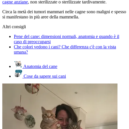
cagne anziane
, non sterilizzate o sterilizzate tardivamente.
Circa la metà dei tumori mammari nelle cagne sono maligni e spesso
si manifestano in più aree della mammella.
Altri consigli
Pene del cane: dimensioni normali, anatomia e quando è il
caso di preoccuparsi
Che colori vedono i cani? Che differenza c'è con la vista
umana?
Anatomia del cane
Cose da sapere sui cani