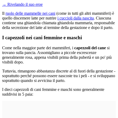
→
Rivelando il suo eroe
Il
ruolo delle mammelle nei cani
(come in tutti gli altri mammiferi) è
quello discernere latte per nutrire
i cuccioli dalla nascita
. Ciascuna
contiene una ghiandola chiamata ghiandola mammaria, responsabile
della secrezione del latte al termine della gestazione e dopo il parto.
I capezzoli nei cani femmine e maschi
Come nella maggior parte dei mammiferi, i
capezzoli del cane
si
trovano sulla pancia. Assomigliano a piccole escrescenze
generalmente rosa, appena visibili prima della pubertà e un po' più
visibili dopo.
Tuttavia, rimangono abbastanza discrete al di fuori della gestazione -
soprattutto perché possono essere nascoste tra i peli - e si sviluppano
soprattutto quando si avvicina il parto.
I dieci capezzoli di cani femmine e maschi sono generalmente
suddivisi in 5 paia: