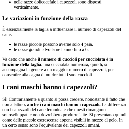
nelle razze dolicocefale i capezzoli sono disposti
verticalmente.
Le variazioni in funzione della razza
È essenzialmente la taglia a influenzare il numero di capezzoli del
cane:
le razze piccole possono averne solo 4 paia,
le razze grandi talvolta ne hanno fino a 6.
Va detto che anche
il numero di cuccioli per cucciolata è in
funzione della taglia
: una cucciolata numerosa, quindi, si
accompagna in genere a un maggior numero di capezzoli, per
consentire alla cagna di nutrire tutti i suoi cuccioli.
I cani maschi hanno i capezzoli?
Sì! Contrariamente a quanto si possa credere, nonostante il fatto che
non allattino,
anche i cani maschi hanno i capezzoli.
La differenza
con i capezzoli del cane femmina è che questi rimangono
sottosviluppati e non dovrebbero produrre latte. Si presentano quindi
come delle piccole escrescenze appena visibili in mezzo al pelo. In
un certo senso sono l'equivalente dei capezzoli umani.