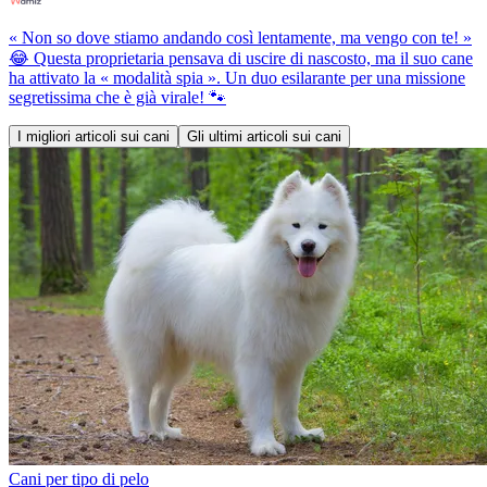
« Non so dove stiamo andando così lentamente, ma vengo con te! »
😂 Questa proprietaria pensava di uscire di nascosto, ma il suo cane
ha attivato la « modalità spia ». Un duo esilarante per una missione
segretissima che è già virale! 🐾
I migliori articoli sui cani
Gli ultimi articoli sui cani
Cani per tipo di pelo