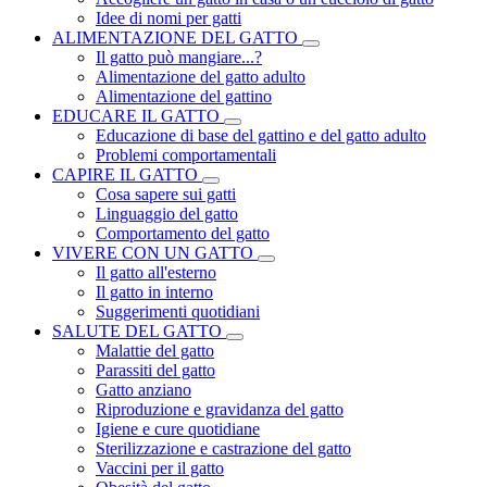
Idee di nomi per gatti
ALIMENTAZIONE DEL GATTO
Il gatto può mangiare...?
Alimentazione del gatto adulto
Alimentazione del gattino
EDUCARE IL GATTO
Educazione di base del gattino e del gatto adulto
Problemi comportamentali
CAPIRE IL GATTO
Cosa sapere sui gatti
Linguaggio del gatto
Comportamento del gatto
VIVERE CON UN GATTO
Il gatto all'esterno
Il gatto in interno
Suggerimenti quotidiani
SALUTE DEL GATTO
Malattie del gatto
Parassiti del gatto
Gatto anziano
Riproduzione e gravidanza del gatto
Igiene e cure quotidiane
Sterilizzazione e castrazione del gatto
Vaccini per il gatto