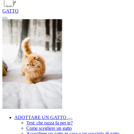
GATTO
ADOTTARE UN GATTO
Test: che razza fa per te?
Come scegliere un gatto
Accogliere un gatto in casa o un cucciolo di gatto