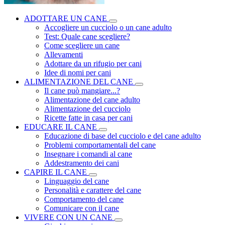
ADOTTARE UN CANE
Accogliere un cucciolo o un cane adulto
Test: Quale cane scegliere?
Come scegliere un cane
Allevamenti
Adottare da un rifugio per cani
Idee di nomi per cani
ALIMENTAZIONE DEL CANE
Il cane può mangiare...?
Alimentazione del cane adulto
Alimentazione del cucciolo
Ricette fatte in casa per cani
EDUCARE IL CANE
Educazione di base del cucciolo e del cane adulto
Problemi comportamentali del cane
Insegnare i comandi al cane
Addestramento dei cani
CAPIRE IL CANE
Linguaggio del cane
Personalità e carattere del cane
Comportamento del cane
Comunicare con il cane
VIVERE CON UN CANE