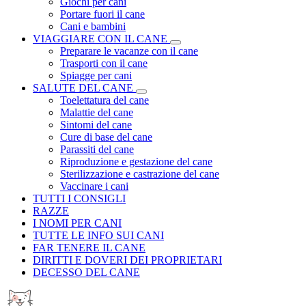
Giochi per cani
Portare fuori il cane
Cani e bambini
VIAGGIARE CON IL CANE
Preparare le vacanze con il cane
Trasporti con il cane
Spiagge per cani
SALUTE DEL CANE
Toelettatura del cane
Malattie del cane
Sintomi del cane
Cure di base del cane
Parassiti del cane
Riproduzione e gestazione del cane
Sterilizzazione e castrazione del cane
Vaccinare i cani
TUTTI I CONSIGLI
RAZZE
I NOMI PER CANI
TUTTE LE INFO SUI CANI
FAR TENERE IL CANE
DIRITTI E DOVERI DEI PROPRIETARI
DECESSO DEL CANE