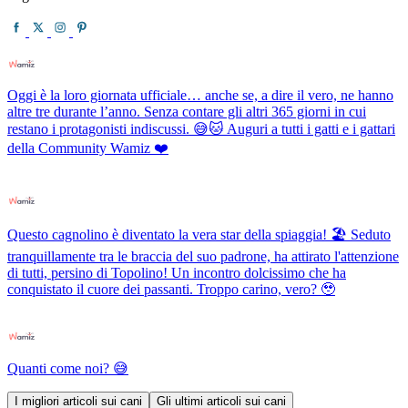
Oggi è la loro giornata ufficiale… anche se, a dire il vero, ne hanno
altre tre durante l’anno. Senza contare gli altri 365 giorni in cui
restano i protagonisti indiscussi. 😅🐱 Auguri a tutti i gatti e i gattari
della Community Wamiz ❤️
Questo cagnolino è diventato la vera star della spiaggia! 🏖️ Seduto
tranquillamente tra le braccia del suo padrone, ha attirato l'attenzione
di tutti, persino di Topolino! Un incontro dolcissimo che ha
conquistato il cuore dei passanti. Troppo carino, vero? 🥹
Quanti come noi? 😅
I migliori articoli sui cani
Gli ultimi articoli sui cani