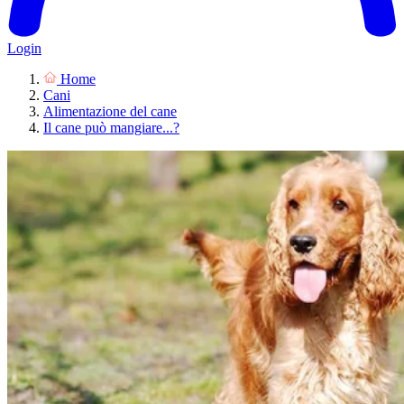
Login
Home
Cani
Alimentazione del cane
Il cane può mangiare...?