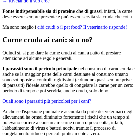
→
Rivelando il suo eroe
Fonte indispensabile sia di proteine che di grassi
, infatti, la carne
deve essere sempre presente e può essere servita sia cruda che cotta.
Ma sono meglio i
cibi crudi o il pet food? Il veterinario risponde!
Carne cruda ai cani: sì o no?
Quindi sì, si può dare la carne cruda ai cani a patto di prestare
attenzione ad alcune regole generali.
I parassiti sono il pericolo principale
nel consumo di carne cruda e
anche se la maggior parte delle carni destinate al consumo umano
sono sottoposte a controlli rigidissimi (e dunque quasi sempre prive
di parassiti) l'ideale sarebbe quello di congelare la carne per un certo
periodo di tempo e poi servirla, anche cruda, solo dopo.
Quali sono i parassiti più pericolosi per i cani?
Anche se l'ispezione puntuale e accurata da parte dei veterinari degli
allevamenti ha ormai diminuito fortemente i rischi che un tempo si
potevano correre a consumare carne cruda o poco cotta, infatti,
l'abbattimento di virus e batteri nocivi tramite il processo di
congelamento riduce i pericoli praticamente a zero.