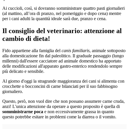
Ai cuccioli, così, si dovranno somministrare quattro pasti giornalieri
(al mattino, all’ora di pranzo, nel pomeriggio e dopo cena) mentre
per i cani adulti la quantità ideale sarà due, pranzo e cena.
Il consiglio del veterinario: attenzione al
cambio di dieta!
Fido appartiene alla famiglia del
canis familiaris
, animale sottoposto
alla domesticazione fin dal paleolitico. Il graduale passaggio (lungo
millenni) dall'essere cacciatore ad animale domestico ha apportato
delle modificazioni all'apparato gastro-enterico rendendolo sempre
più delicato e sensibile.
Al giorno d'oggi la stragrande maggioranza dei cani si alimenta con
crocchette o bocconcini di carne bilanciati per il suo fabbisogno
giornaliero.
Questo, però, non vuol dire che non possano assumere carne cruda,
anzi! L'unica attenzione da operare a questo proposito è quella di
somministrarne poca
e non eccessivamente grassa in quanto
questo potrebbe esitare in problemi come la diarrea o il vomito.