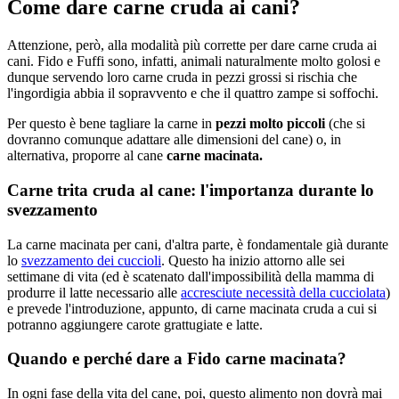
Come dare carne cruda ai cani?
Attenzione, però, alla modalità più corrette per dare carne cruda ai
cani. Fido e Fuffi sono, infatti, animali naturalmente molto golosi e
dunque servendo loro carne cruda in pezzi grossi si rischia che
l'ingordigia abbia il sopravvento e che il quattro zampe si soffochi.
Per questo è bene tagliare la carne in
pezzi molto piccoli
(che si
dovranno comunque adattare alle dimensioni del cane) o, in
alternativa, proporre al cane
carne macinata.
Carne trita cruda al cane: l'importanza durante lo
svezzamento
La carne macinata per cani, d'altra parte, è fondamentale già durante
lo
svezzamento dei cuccioli
. Questo ha inizio attorno alle sei
settimane di vita (ed è scatenato dall'impossibilità della mamma di
produrre il latte necessario alle
accresciute necessità della cucciolata
)
e prevede l'introduzione, appunto, di carne macinata cruda a cui si
potranno aggiungere carote grattugiate e latte.
Quando e perché dare a Fido carne macinata?
In ogni fase della vita del cane, poi, questo alimento non dovrà mai