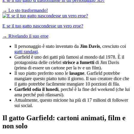
E se il tuo gatto si trasformasse in un personaggio 3D?
→
Lo sto trasformando!
E se il tuo gatto nascondesse un vero eroe?
→
Rivelando il suo eroe
Il personaggio è stato inventato da
Jim Davis
, cresciuto coi
gatti randagi
.
Garfield è uno dei gatti più famosi al mondo dal 1978. È il
protagonista delle celebri
strisce a fumetti
di Jim Davis
(prima di essere un cartone per la tv e un film).
Il suo piatto preferito sono le
lasagne
. Garfield potrebbe
mangiare questo piatto tutto il giorno. Il suo creatore dice che
il gatto potrebbe facilmente mangiare 10 porzioni di fila.
Garfield odia il lunedì
, perché è la fine del weekend (che lui
ama perché può rilassarsi).
Attualmente, questo micione ha più di 17 milioni di follower
sui social.
Il gatto Garfield: cartoni animati, film e
non solo