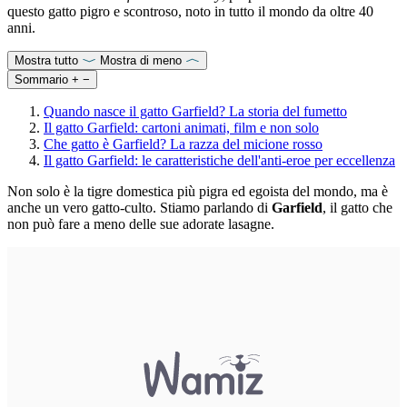
questo gatto pigro e scontroso, noto in tutto il mondo da oltre 40
anni.
Mostra tutto
Mostra di meno
Sommario
+
−
Quando nasce il gatto Garfield? La storia del fumetto
Il gatto Garfield: cartoni animati, film e non solo
Che gatto è Garfield? La razza del micione rosso
Il gatto Garfield: le caratteristiche dell'anti-eroe per eccellenza
Non solo è la tigre domestica più pigra ed egoista del mondo, ma è
anche un vero gatto-culto. Stiamo parlando di
Garfield
, il gatto che
non può fare a meno delle sue adorate lasagne.