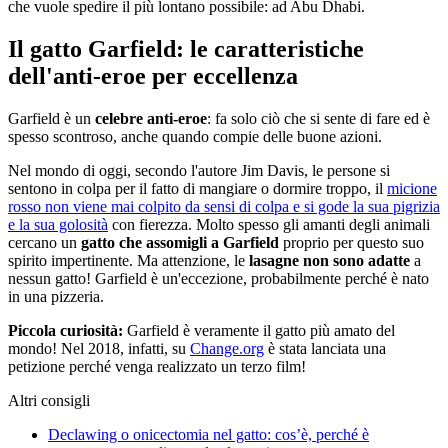
che vuole spedire il più lontano possibile: ad Abu Dhabi.
Il gatto Garfield: le caratteristiche
dell'anti-eroe per eccellenza
Garfield è un
celebre anti-eroe
: fa solo ciò che si sente di fare ed è
spesso scontroso, anche quando compie delle buone azioni.
Nel mondo di oggi, secondo l'autore Jim Davis, le persone si
sentono in colpa per il fatto di mangiare o dormire troppo, il
micione
rosso non viene mai colpito da sensi di colpa e si gode la sua pigrizia
e la sua golosità
con fierezza. Molto spesso gli amanti degli animali
cercano un
gatto che assomigli a Garfield
proprio per questo suo
spirito impertinente. Ma attenzione, le
lasagne non sono adatte
a
nessun gatto! Garfield è un'eccezione, probabilmente perché è nato
in una pizzeria.
Piccola curiosità:
Garfield è veramente il gatto più amato del
mondo! Nel 2018, infatti, su
Change.org
è stata lanciata una
petizione perché venga realizzato un terzo film!
Altri consigli
Declawing o onicectomia nel gatto: cos’è, perché è