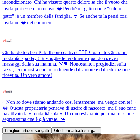
incondizionato. Chi ha vissuto questo dolore sa che il vuoto che
lascia può essere immenso. ❤️ Perché un gatto non è "solo un
gatto": è un membro della famiglia. 💬 Se anche tu la pensi così,
lascia un ❤️ nei commenti.
Chi ha detto che i Pitbull sono cattivi? 💆‍♀️✨ Guardate Chiara in
modalità 'spa day'! Si scioglie letteralmente quando riceve i
massaggi dalla sua mamma. 🥹💖 Nonostante i pregiudizi sulla
razza, lei dimostra che tutto dipende dall'amore e dall'educazione
ricevuta. Un vero amore!
« Non so dove stiamo andando così lentamente, ma vengo con te! »
😂 Questa proprietaria pensava di uscire di nascosto, ma il suo cane
ha attivato la « modalità spia ». Un duo esilarante per una missione
segretissima che è già virale! 🐾
I migliori articoli sui gatti
Gli ultimi articoli sui gatti