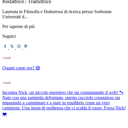
Redattrice
Traduttrice
|
Laureata in Filosofia e Dottoressa di ricerca presso Sorbonne
Université d...
Per saperne di più
Seguici
Quanti come noi? 😅
Incontra Nick, un piccolo guerriero che sta conquistando il web! 🐾
Nato con una zampetta deformata, questo cucciolo coraggioso sta
imparando a camminare e a stare in equilibrio come un vero
campione. Una storia di resilienza che ci scalda il cuore. Forza Nick!
❤️