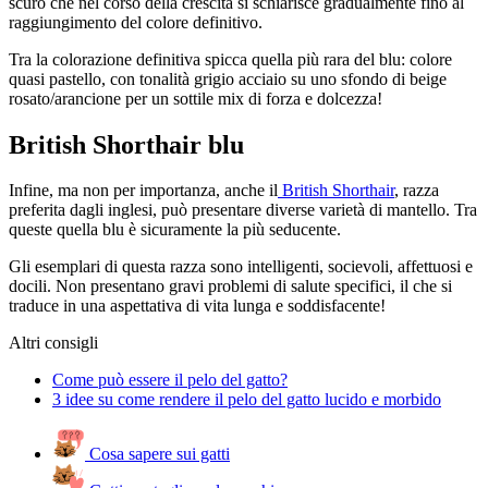
scuro che nel corso della crescita si schiarisce gradualmente fino al
raggiungimento del colore definitivo.
Tra la colorazione definitiva spicca quella più rara del blu: colore
quasi pastello, con tonalità grigio acciaio su uno sfondo di beige
rosato/arancione per un sottile mix di forza e dolcezza!
British Shorthair blu
Infine, ma non per importanza, anche il
British Shorthair
, razza
preferita dagli inglesi, può presentare diverse varietà di mantello. Tra
queste quella blu è sicuramente la più seducente.
Gli esemplari di questa razza sono intelligenti, socievoli, affettuosi e
docili. Non presentano gravi problemi di salute specifici, il che si
traduce in una aspettativa di vita lunga e soddisfacente!
Altri consigli
Come può essere il pelo del gatto?
3 idee su come rendere il pelo del gatto lucido e morbido
Cosa sapere sui gatti