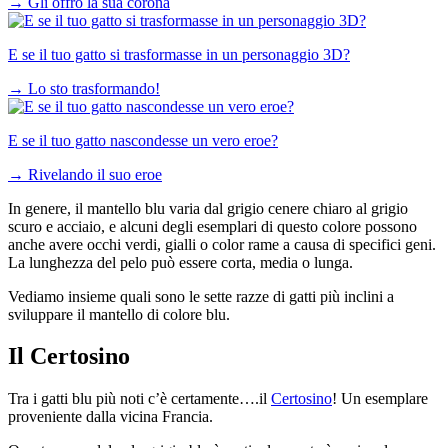
→
Gli offro la sua corona
E se il tuo gatto si trasformasse in un personaggio 3D?
→
Lo sto trasformando!
E se il tuo gatto nascondesse un vero eroe?
→
Rivelando il suo eroe
In genere, il mantello blu varia dal grigio cenere chiaro al grigio
scuro e acciaio, e alcuni degli esemplari di questo colore possono
anche avere occhi verdi, gialli o color rame a causa di specifici geni.
La lunghezza del pelo può essere corta, media o lunga.
Vediamo insieme quali sono le sette razze di gatti più inclini a
sviluppare il mantello di colore blu.
Il Certosino
Tra i gatti blu più noti c’è certamente….il
Certosino
! Un esemplare
proveniente dalla vicina Francia.