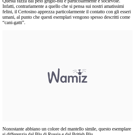
Questa razza dal pelo grigio-blu è particolarmente è socievole.
Infatti, contrariamente a quello che si pensa sui nostri amatissimi
felini, il Certosino apprezza particolarmente il contatto con gli esseri
umani, al punto che questi esemplari vengono spesso descritti come
“cani-gatti”.
Nonostante abbiano un colore del mantello simile, questo esemplare
si differenzia dal Blu di Russia e dal British Blu.