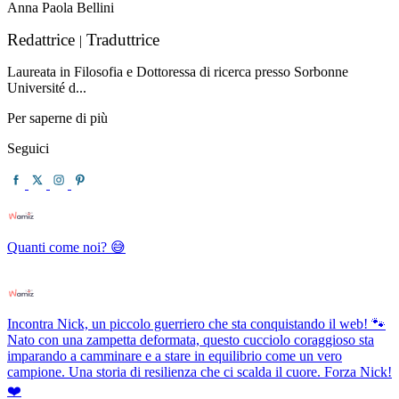
Anna Paola Bellini
Redattrice
Traduttrice
|
Laureata in Filosofia e Dottoressa di ricerca presso Sorbonne
Université d...
Per saperne di più
Seguici
Quanti come noi? 😅
Incontra Nick, un piccolo guerriero che sta conquistando il web! 🐾
Nato con una zampetta deformata, questo cucciolo coraggioso sta
imparando a camminare e a stare in equilibrio come un vero
campione. Una storia di resilienza che ci scalda il cuore. Forza Nick!
❤️