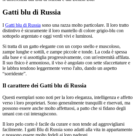
Gatti blu di Russia
I
Gatti blu di Russia
sono una razza molto particolare. Il loro tratto
distintivo è sicuramente il loro mantello di colore grigio-blu con
sottopelo argentato e oggi verdi vivi e luminosi.
Si tratta di un gatto elegante con un corpo snello e muscoloso,
zampe lunghe e sottili, e zampe piccole e tonde. La coda è spessa
alla base e si assottiglia progressivamente, con un'estremità affilata.
Il suo fisico è armonioso, il viso è angolato con sette sfaccettature e
le labbra tendono leggermente verso l'alto, dando un aspetto
“sorridente”.
Il carattere dei Gatti blu di Russia
Questi esemplari sono noti per la loro eleganza, intelligenza e affetto
verso i loro proprietari. Sono generalmente tranquilli e riservati, ma
possono essere anche molto affettuosi, a patto che si fidano degli
umani con cui interagiscono.
Il loro pelo corto è facile da curare e non tende ad aggrovigliarsi
facilmente. I gatti Blu di Russia sono adatti alla vita in appartamento
e possono essere molto fedeli ai loro padroni.