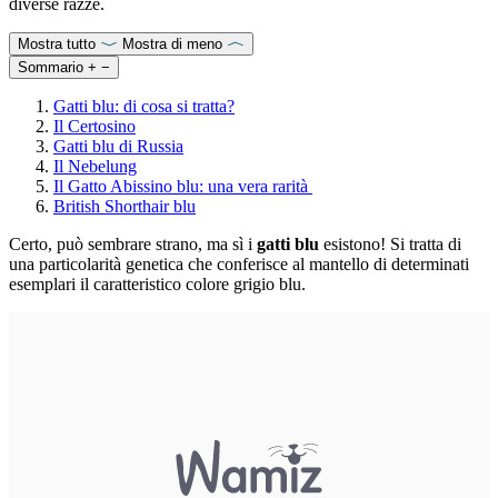
diverse razze.
Mostra tutto
Mostra di meno
Sommario
+
−
Gatti blu: di cosa si tratta?
Il Certosino
Gatti blu di Russia
Il Nebelung
Il Gatto Abissino blu: una vera rarità
British Shorthair blu
Certo, può sembrare strano, ma sì i
gatti blu
esistono! Si tratta di
una particolarità genetica che conferisce al mantello di determinati
esemplari il caratteristico colore grigio blu.