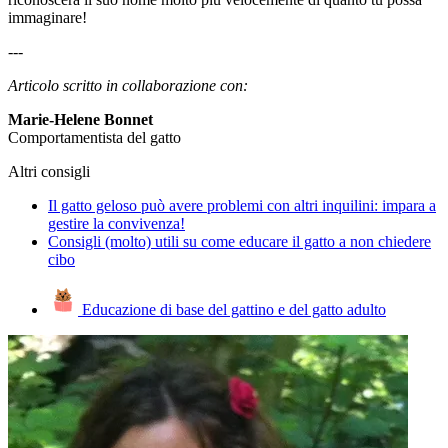
immaginare!
---
Articolo scritto in collaborazione con:
Marie-Helene Bonnet
Comportamentista del gatto
Altri consigli
Il gatto geloso può avere problemi con altri inquilini: impara a
gestire la convivenza!
Consigli (molto) utili su come educare il gatto a non chiedere
cibo
Educazione di base del gattino e del gatto adulto