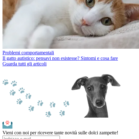
Problemi comportamentali
Il gatto autistico: pensavi non esistesse? Sintomi e cosa fare
Guarda tutti gli articoli
Vieni con noi per ricevere tante novità sulle dolci zampette!