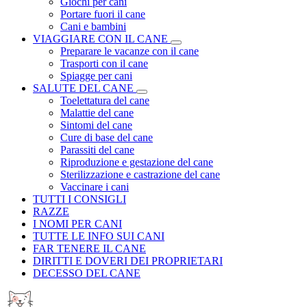
Giochi per cani
Portare fuori il cane
Cani e bambini
VIAGGIARE CON IL CANE
Preparare le vacanze con il cane
Trasporti con il cane
Spiagge per cani
SALUTE DEL CANE
Toelettatura del cane
Malattie del cane
Sintomi del cane
Cure di base del cane
Parassiti del cane
Riproduzione e gestazione del cane
Sterilizzazione e castrazione del cane
Vaccinare i cani
TUTTI I CONSIGLI
RAZZE
I NOMI PER CANI
TUTTE LE INFO SUI CANI
FAR TENERE IL CANE
DIRITTI E DOVERI DEI PROPRIETARI
DECESSO DEL CANE