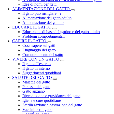
Idee di nomi per gatti
ALIMENTAZIONE DEL GATTO
Il gatto può mangiare...?
Alimentazione del gatto adulto
Alimentazione del gattino
EDUCARE IL GATTO
Educazione di base del gattino e del gatto adulto
Problemi comportamentali
CAPIRE IL GATTO
Cosa sapere sui gatti
Linguaggio del gatto
Comportamento del gatto
VIVERE CON UN GATTO
Il gatto all'esterno
Il gatto in interno
Suggerimenti quotidiani
SALUTE DEL GATTO
Malattie del gatto
Parassiti del gatto
Gatto anziano
Riproduzione e gravidanza del gatto
Igiene e cure quotidiane
Sterilizzazione e castrazione del gatto
Vaccini per il gatto