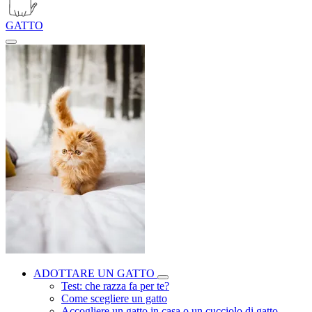
GATTO
ADOTTARE UN GATTO
Test: che razza fa per te?
Come scegliere un gatto
Accogliere un gatto in casa o un cucciolo di gatto