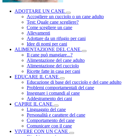
ADOTTARE UN CANE
Accogliere un cucciolo o un cane adulto
Test: Quale cane scegliere?
Come scegliere un cane
Allevamenti
Adottare da un rifugio per cani
Idee di nomi per cani
ALIMENTAZIONE DEL CANE
Il cane può mangiare...?
Alimentazione del cane adulto
Alimentazione del cucciolo
Ricette fatte in casa per cani
EDUCARE IL CANE
Educazione di base del cucciolo e del cane adulto
Problemi comportamentali del cane
Insegnare i comandi al cane
Addestramento dei cani
CAPIRE IL CANE
Linguaggio del cane
Personalità e carattere del cane
Comportamento del cane
Comunicare con il cane
VIVERE CON UN CANE