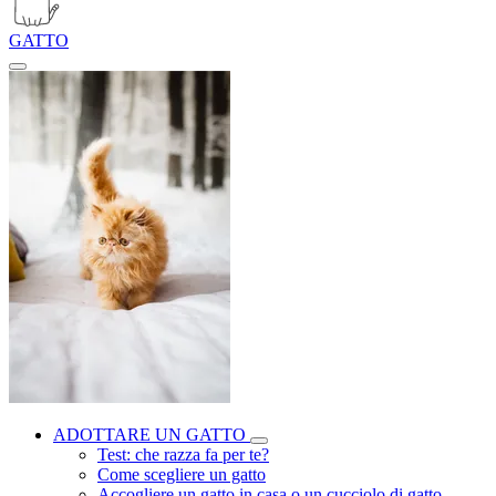
GATTO
ADOTTARE UN GATTO
Test: che razza fa per te?
Come scegliere un gatto
Accogliere un gatto in casa o un cucciolo di gatto