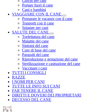
Giochi per cani
Portare fuori il cane
Cani e bambini
VIAGGIARE CON IL CANE
Preparare le vacanze con il cane
Trasporti con il cane
Spiagge per cani
SALUTE DEL CANE
Toelettatura del cane
Malattie del cane
Sintomi del cane
Cure di base del cane
Parassiti del cane
Riproduzione e gestazione del cane
Sterilizzazione e castrazione del cane
Vaccinare i cani
TUTTI I CONSIGLI
RAZZE
I NOMI PER CANI
TUTTE LE INFO SUI CANI
FAR TENERE IL CANE
DIRITTI E DOVERI DEI PROPRIETARI
DECESSO DEL CANE