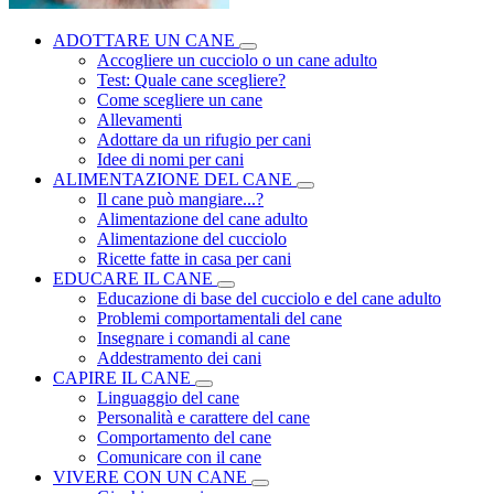
ADOTTARE UN CANE
Accogliere un cucciolo o un cane adulto
Test: Quale cane scegliere?
Come scegliere un cane
Allevamenti
Adottare da un rifugio per cani
Idee di nomi per cani
ALIMENTAZIONE DEL CANE
Il cane può mangiare...?
Alimentazione del cane adulto
Alimentazione del cucciolo
Ricette fatte in casa per cani
EDUCARE IL CANE
Educazione di base del cucciolo e del cane adulto
Problemi comportamentali del cane
Insegnare i comandi al cane
Addestramento dei cani
CAPIRE IL CANE
Linguaggio del cane
Personalità e carattere del cane
Comportamento del cane
Comunicare con il cane
VIVERE CON UN CANE