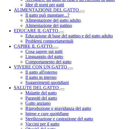
Idee di nomi per gatti
ALIMENTAZIONE DEL GATTO
Il gatto può mangiare...?
Alimentazione del gatto adulto
Alimentazione del gattino
EDUCARE IL GATTO
Educazione di base del gattino e del gatto adulto
Problemi comportamentali
CAPIRE IL GATTO
Cosa sapere sui gatti
Linguaggio del gatto
Comportamento del gatto
VIVERE CON UN GATTO
Il gatto all'esterno
Il gatto in interno
Suggerimenti quotidiani
SALUTE DEL GATTO
Malattie del gatto
Parassiti del gatto
Gatto anziano
Riproduzione e gravidanza del gatto
Igiene e cure quotidiane
Sterilizzazione e castrazione del gatto
Vaccini per il gatto