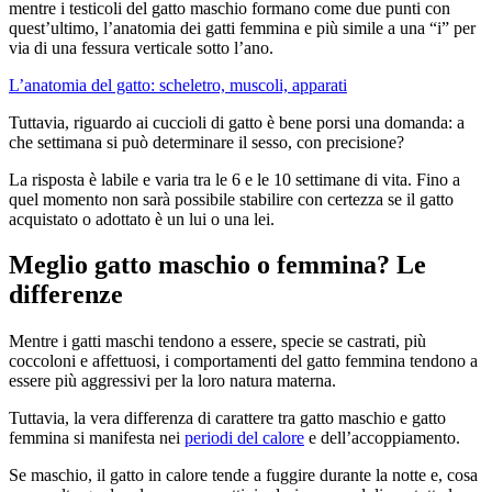
mentre i testicoli del gatto maschio formano come due punti con
quest’ultimo, l’anatomia dei gatti femmina e più simile a una “i” per
via di una fessura verticale sotto l’ano.
L’anatomia del gatto: scheletro, muscoli, apparati
Tuttavia, riguardo ai cuccioli di gatto è bene porsi una domanda: a
che settimana si può determinare il sesso, con precisione?
La risposta è labile e varia tra le 6 e le 10 settimane di vita. Fino a
quel momento non sarà possibile stabilire con certezza se il gatto
acquistato o adottato è un lui o una lei.
Meglio gatto maschio o femmina? Le
differenze
Mentre i gatti maschi tendono a essere, specie se castrati, più
coccoloni e affettuosi, i comportamenti del gatto femmina tendono a
essere più aggressivi per la loro natura materna.
Tuttavia, la vera differenza di carattere tra gatto maschio e gatto
femmina si manifesta nei
periodi del calore
e dell’accoppiamento.
Se maschio, il gatto in calore tende a fuggire durante la notte e, cosa