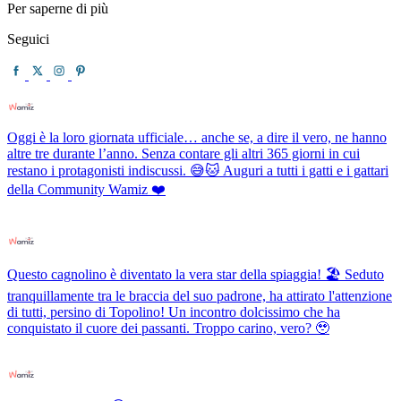
Per saperne di più
Seguici
Oggi è la loro giornata ufficiale… anche se, a dire il vero, ne hanno
altre tre durante l’anno. Senza contare gli altri 365 giorni in cui
restano i protagonisti indiscussi. 😅🐱 Auguri a tutti i gatti e i gattari
della Community Wamiz ❤️
Questo cagnolino è diventato la vera star della spiaggia! 🏖️ Seduto
tranquillamente tra le braccia del suo padrone, ha attirato l'attenzione
di tutti, persino di Topolino! Un incontro dolcissimo che ha
conquistato il cuore dei passanti. Troppo carino, vero? 🥹