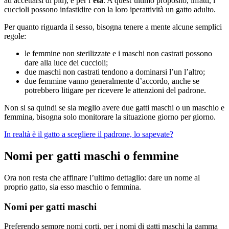
ad accettarsi di più), e per l’
età
. A quest’ultimo proposito, infatti, i
cuccioli possono infastidire con la loro iperattività un gatto adulto.
Per quanto riguarda il sesso, bisogna tenere a mente alcune semplici
regole:
le femmine non sterilizzate e i maschi non castrati possono
dare alla luce dei cuccioli;
due maschi non castrati tendono a dominarsi l’un l’altro;
due femmine vanno generalmente d’accordo, anche se
potrebbero litigare per ricevere le attenzioni del padrone.
Non si sa quindi se sia meglio avere due gatti maschi o un maschio e
femmina, bisogna solo monitorare la situazione giorno per giorno.
In realtà è il gatto a scegliere il padrone, lo sapevate?
Nomi per gatti maschi o femmine
Ora non resta che affinare l’ultimo dettaglio: dare un nome al
proprio gatto, sia esso maschio o femmina.
Nomi per gatti maschi
Preferendo sempre nomi corti, per i nomi di gatti maschi la gamma