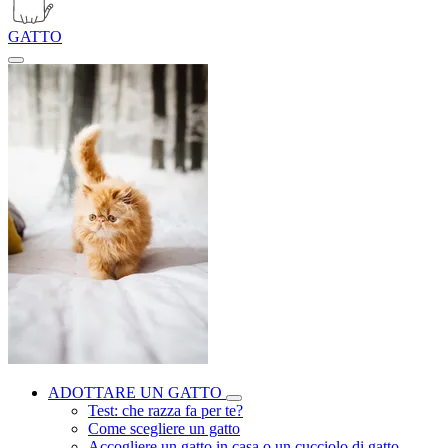
GATTO
ADOTTARE UN GATTO
Test: che razza fa per te?
Come scegliere un gatto
Accogliere un gatto in casa o un cucciolo di gatto