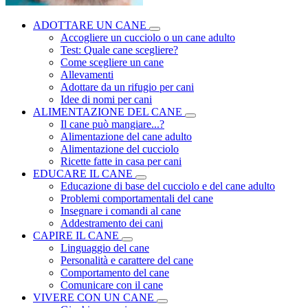
ADOTTARE UN CANE
Accogliere un cucciolo o un cane adulto
Test: Quale cane scegliere?
Come scegliere un cane
Allevamenti
Adottare da un rifugio per cani
Idee di nomi per cani
ALIMENTAZIONE DEL CANE
Il cane può mangiare...?
Alimentazione del cane adulto
Alimentazione del cucciolo
Ricette fatte in casa per cani
EDUCARE IL CANE
Educazione di base del cucciolo e del cane adulto
Problemi comportamentali del cane
Insegnare i comandi al cane
Addestramento dei cani
CAPIRE IL CANE
Linguaggio del cane
Personalità e carattere del cane
Comportamento del cane
Comunicare con il cane
VIVERE CON UN CANE