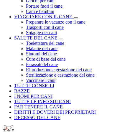
Giochi per cani
Portare fuori il cane
Cani e bambini
VIAGGIARE CON IL CANE
Preparare le vacanze con il cane
Trasporti con il cane
Spiagge per cani
SALUTE DEL CANE
Toelettatura del cane
Malattie del cane
Sintomi del cane
Cure di base del cane
Parassiti del cane
Riproduzione e gestazione del cane
Sterilizzazione e castrazione del cane
Vaccinare i cani
TUTTI I CONSIGLI
RAZZE
I NOMI PER CANI
TUTTE LE INFO SUI CANI
FAR TENERE IL CANE
DIRITTI E DOVERI DEI PROPRIETARI
DECESSO DEL CANE