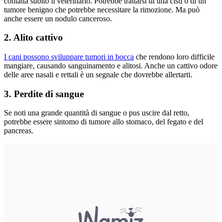
contatta subito il veterinario. Potrebbe trattarsi di una cisti o di un
tumore benigno che potrebbe necessitare la rimozione. Ma può
anche essere un nodulo canceroso.
2. Alito cattivo
I cani possono sviluppare tumori in bocca
che rendono loro difficile
mangiare, causando sanguinamento e alitosi. Anche un cattivo odore
delle aree nasali e rettali è un segnale che dovrebbe allertarti.
3. Perdite di sangue
Se noti una grande quantità di sangue o pus uscire dal retto,
potrebbe essere sintomo di tumore allo stomaco, del fegato e del
pancreas.