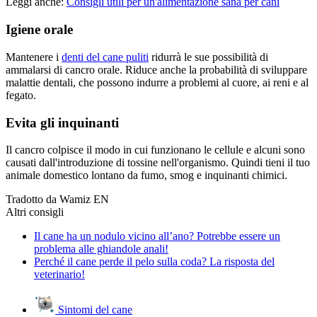
Leggi anche:
Consigli utili per un'alimentazione sana per cani
Igiene orale
Mantenere i
denti del cane puliti
ridurrà le sue possibilità di
ammalarsi di cancro orale. Riduce anche la probabilità di sviluppare
malattie dentali, che possono indurre a problemi al cuore, ai reni e al
fegato.
Evita gli inquinanti
Il cancro colpisce il modo in cui funzionano le cellule e alcuni sono
causati dall'introduzione di tossine nell'organismo. Quindi tieni il tuo
animale domestico lontano da fumo, smog e inquinanti chimici.
Tradotto da Wamiz EN
Altri consigli
Il cane ha un nodulo vicino all’ano? Potrebbe essere un
problema alle ghiandole anali!
Perché il cane perde il pelo sulla coda? La risposta del
veterinario!
Sintomi del cane