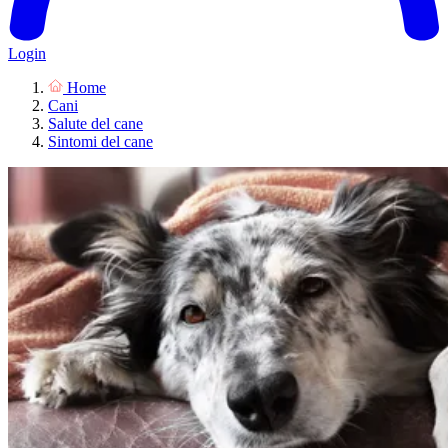
Login
Home
Cani
Salute del cane
Sintomi del cane