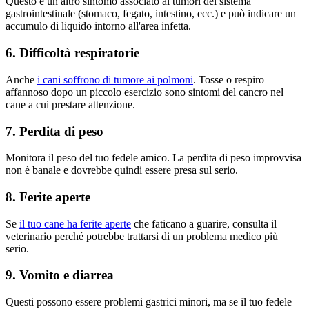
Questo è un altro sintomo associato ai tumori del sistema
gastrointestinale (stomaco, fegato, intestino, ecc.) e può indicare un
accumulo di liquido intorno all'area infetta.
6. Difficoltà respiratorie
Anche
i cani soffrono di tumore ai polmoni
. Tosse o respiro
affannoso dopo un piccolo esercizio sono sintomi del cancro nel
cane a cui prestare attenzione.
7. Perdita di peso
Monitora il peso del tuo fedele amico. La perdita di peso improvvisa
non è banale e dovrebbe quindi essere presa sul serio.
8. Ferite aperte
Se
il tuo cane ha ferite aperte
che faticano a guarire, consulta il
veterinario perché potrebbe trattarsi di un problema medico più
serio.
9. Vomito e diarrea
Questi possono essere problemi gastrici minori, ma se il tuo fedele