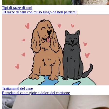
Tipi di razze di cani
10 razze di cani con muso lungo da non perdere!
Trattamenti del cane
Bentelan al cane: gioie e dolori del cortisone