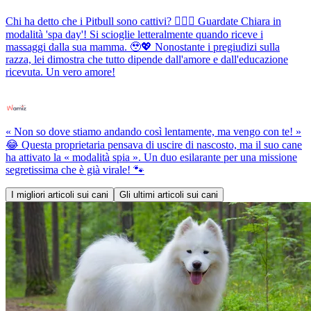
Chi ha detto che i Pitbull sono cattivi? 💆‍♀️✨ Guardate Chiara in
modalità 'spa day'! Si scioglie letteralmente quando riceve i
massaggi dalla sua mamma. 🥹💖 Nonostante i pregiudizi sulla
razza, lei dimostra che tutto dipende dall'amore e dall'educazione
ricevuta. Un vero amore!
« Non so dove stiamo andando così lentamente, ma vengo con te! »
😂 Questa proprietaria pensava di uscire di nascosto, ma il suo cane
ha attivato la « modalità spia ». Un duo esilarante per una missione
segretissima che è già virale! 🐾
I migliori articoli sui cani
Gli ultimi articoli sui cani