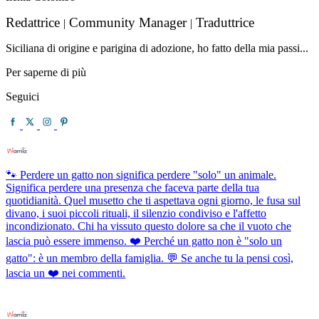
Redattrice
Community Manager
Traduttrice
|
|
Siciliana di origine e parigina di adozione, ho fatto della mia passi...
Per saperne di più
Seguici
🐾 Perdere un gatto non significa perdere "solo" un animale.
Significa perdere una presenza che faceva parte della tua
quotidianità. Quel musetto che ti aspettava ogni giorno, le fusa sul
divano, i suoi piccoli rituali, il silenzio condiviso e l'affetto
incondizionato. Chi ha vissuto questo dolore sa che il vuoto che
lascia può essere immenso. ❤️ Perché un gatto non è "solo un
gatto": è un membro della famiglia. 💬 Se anche tu la pensi così,
lascia un ❤️ nei commenti.