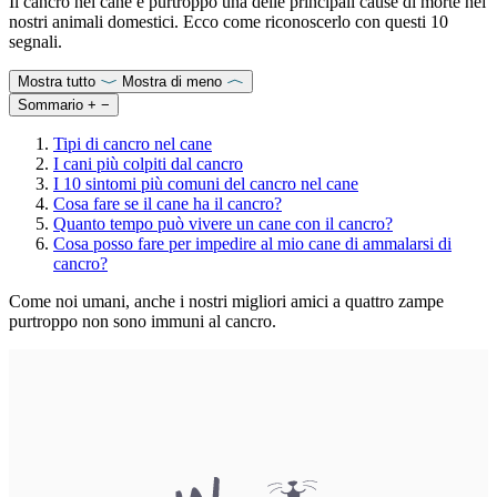
Il cancro nel cane è purtroppo una delle principali cause di morte nei
nostri animali domestici. Ecco come riconoscerlo con questi 10
segnali.
Mostra tutto
Mostra di meno
Sommario
+
−
Tipi di cancro nel cane
I cani più colpiti dal cancro
I 10 sintomi più comuni del cancro nel cane
Cosa fare se il cane ha il cancro?
Quanto tempo può vivere un cane con il cancro?
Cosa posso fare per impedire al mio cane di ammalarsi di
cancro?
Come noi umani, anche i nostri migliori amici a quattro zampe
purtroppo non sono immuni al cancro.