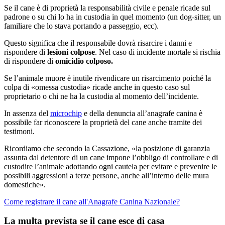
Se il cane è di proprietà la responsabilità civile e penale ricade sul
padrone o su chi lo ha in custodia in quel momento (un dog-sitter, un
familiare che lo stava portando a passeggio, ecc).
Questo significa che il responsabile dovrà risarcire i danni e
rispondere di
lesioni colpose
. Nel caso di incidente mortale si rischia
di rispondere di
omicidio colposo.
Se l’animale muore è inutile rivendicare un risarcimento poiché la
colpa di «omessa custodia» ricade anche in questo caso sul
proprietario o chi ne ha la custodia al momento dell’incidente.
In assenza del
microchip
e della denuncia all’anagrafe canina è
possibile far riconoscere la proprietà del cane anche tramite dei
testimoni.
Ricordiamo che secondo la Cassazione, «la posizione di garanzia
assunta dal detentore di un cane impone l’obbligo di controllare e di
custodire l’animale adottando ogni cautela per evitare e prevenire le
possibili aggressioni a terze persone, anche all’interno delle mura
domestiche».
Come registrare il cane all'Anagrafe Canina Nazionale?
La multa prevista se il cane esce di casa