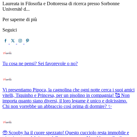
Laureata in Filosofia e Dottoressa di ricerca presso Sorbonne
Université d...
Per saperne di più
Seguici
Tu cosa ne pensi? Sei favorevole o no?
Vi presentiamo Pipoca, la cagnolina che ogni notte cerca i suoi amici
vitelli, Tiquinho e Princesa, per un pisolino in compagnia! 🥰 Non
importa quanto siano diversi, il loro legame è unico e dolcissimo.
Chi non vorrebbe un abbraccio così prima di dormire? ✨
🥹 Scooby ha il cuore spezzato! Questo cucciolo resta immobile e