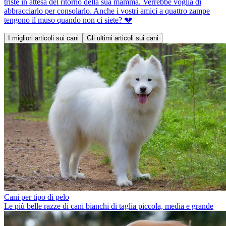
triste in attesa del ritorno della sua mamma. Verrebbe voglia di
abbracciarlo per consolarlo. Anche i vostri amici a quattro zampe
tengono il muso quando non ci siete? 💔
I migliori articoli sui cani
Gli ultimi articoli sui cani
Cani per tipo di pelo
Le più belle razze di cani bianchi di taglia piccola, media e grande