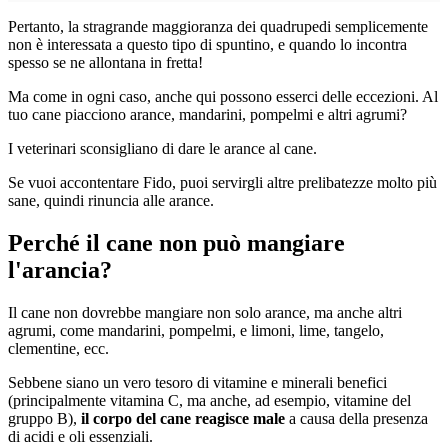
Pertanto, la stragrande maggioranza dei quadrupedi semplicemente
non è interessata a questo tipo di spuntino, e quando lo incontra
spesso se ne allontana in fretta!
Ma come in ogni caso, anche qui possono esserci delle eccezioni. Al
tuo cane piacciono arance, mandarini, pompelmi e altri agrumi?
I veterinari sconsigliano di dare le arance al cane.
Se vuoi accontentare Fido, puoi servirgli altre prelibatezze molto più
sane, quindi rinuncia alle arance.
Perché il cane non può mangiare
l'arancia?
Il cane non dovrebbe mangiare non solo arance, ma anche altri
agrumi, come mandarini, pompelmi, e limoni, lime, tangelo,
clementine, ecc.
Sebbene siano un vero tesoro di vitamine e minerali benefici
(principalmente vitamina C, ma anche, ad esempio, vitamine del
gruppo B),
il corpo del cane reagisce male
a causa della presenza
di acidi e oli essenziali.