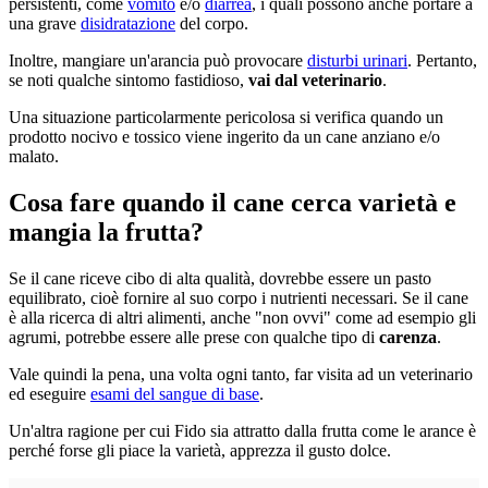
persistenti, come
vomito
e/o
diarrea
, i quali possono anche portare a
una grave
disidratazione
del corpo.
Inoltre, mangiare un'arancia può provocare
disturbi urinari
. Pertanto,
se noti qualche sintomo fastidioso,
vai dal veterinario
.
Una situazione particolarmente pericolosa si verifica quando un
prodotto nocivo e tossico viene ingerito da un cane anziano e/o
malato.
Cosa fare quando il cane cerca varietà e
mangia la frutta?
Se il cane riceve cibo di alta qualità, dovrebbe essere un pasto
equilibrato, cioè fornire al suo corpo i nutrienti necessari. Se il cane
è alla ricerca di altri alimenti, anche "non ovvi" come ad esempio gli
agrumi, potrebbe essere alle prese con qualche tipo di
carenza
.
Vale quindi la pena, una volta ogni tanto, far visita ad un veterinario
ed eseguire
esami del sangue di base
.
Un'altra ragione per cui Fido sia attratto dalla frutta come le arance è
perché forse gli piace la varietà, apprezza il gusto dolce.