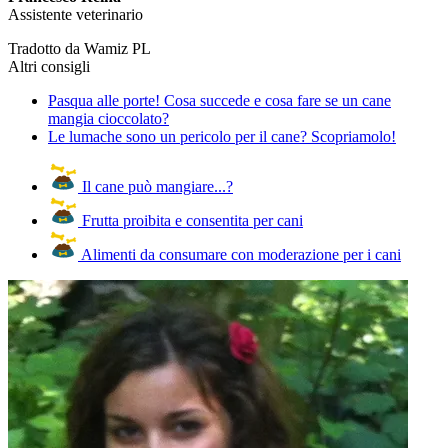
Assistente veterinario
Tradotto da Wamiz PL
Altri consigli
Pasqua alle porte! Cosa succede e cosa fare se un cane
mangia cioccolato?
Le lumache sono un pericolo per il cane? Scopriamolo!
Il cane può mangiare...?
Frutta proibita e consentita per cani
Alimenti da consumare con moderazione per i cani