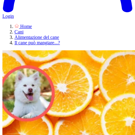
Login
Home
Cani
Alimentazione del cane
Il cane può mangiare...?