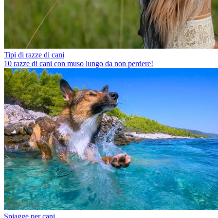
Tipi di razze di cani
10 razze di cani con muso lungo da non perdere!
Spiagge per cani