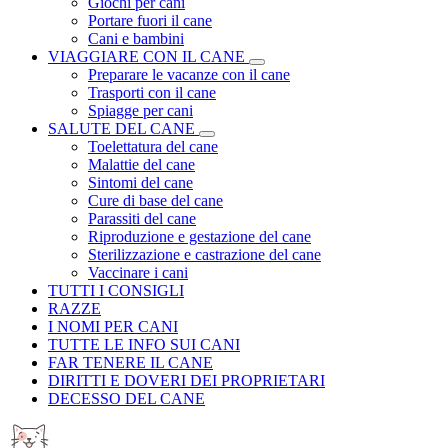
Giochi per cani
Portare fuori il cane
Cani e bambini
VIAGGIARE CON IL CANE
Preparare le vacanze con il cane
Trasporti con il cane
Spiagge per cani
SALUTE DEL CANE
Toelettatura del cane
Malattie del cane
Sintomi del cane
Cure di base del cane
Parassiti del cane
Riproduzione e gestazione del cane
Sterilizzazione e castrazione del cane
Vaccinare i cani
TUTTI I CONSIGLI
RAZZE
I NOMI PER CANI
TUTTE LE INFO SUI CANI
FAR TENERE IL CANE
DIRITTI E DOVERI DEI PROPRIETARI
DECESSO DEL CANE