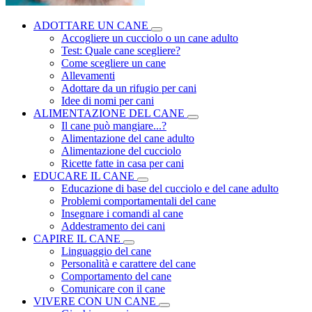
ADOTTARE UN CANE
Accogliere un cucciolo o un cane adulto
Test: Quale cane scegliere?
Come scegliere un cane
Allevamenti
Adottare da un rifugio per cani
Idee di nomi per cani
ALIMENTAZIONE DEL CANE
Il cane può mangiare...?
Alimentazione del cane adulto
Alimentazione del cucciolo
Ricette fatte in casa per cani
EDUCARE IL CANE
Educazione di base del cucciolo e del cane adulto
Problemi comportamentali del cane
Insegnare i comandi al cane
Addestramento dei cani
CAPIRE IL CANE
Linguaggio del cane
Personalità e carattere del cane
Comportamento del cane
Comunicare con il cane
VIVERE CON UN CANE