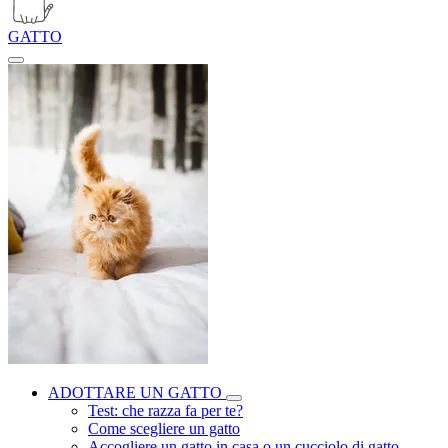
GATTO
ADOTTARE UN GATTO
Test: che razza fa per te?
Come scegliere un gatto
Accogliere un gatto in casa o un cucciolo di gatto