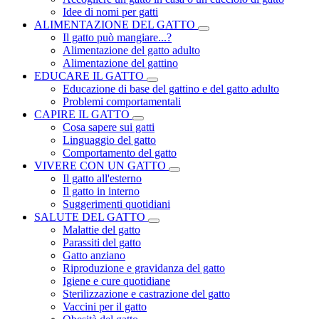
Idee di nomi per gatti
ALIMENTAZIONE DEL GATTO
Il gatto può mangiare...?
Alimentazione del gatto adulto
Alimentazione del gattino
EDUCARE IL GATTO
Educazione di base del gattino e del gatto adulto
Problemi comportamentali
CAPIRE IL GATTO
Cosa sapere sui gatti
Linguaggio del gatto
Comportamento del gatto
VIVERE CON UN GATTO
Il gatto all'esterno
Il gatto in interno
Suggerimenti quotidiani
SALUTE DEL GATTO
Malattie del gatto
Parassiti del gatto
Gatto anziano
Riproduzione e gravidanza del gatto
Igiene e cure quotidiane
Sterilizzazione e castrazione del gatto
Vaccini per il gatto