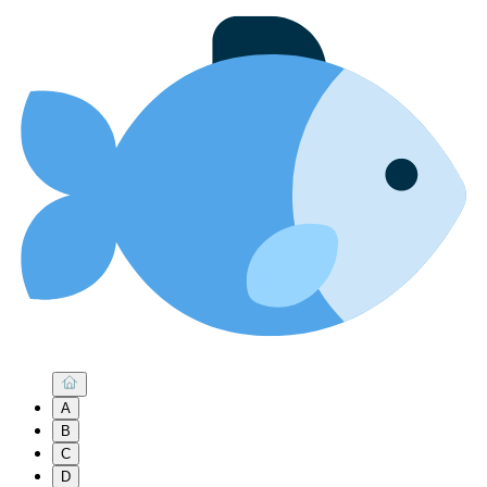
A
B
C
D