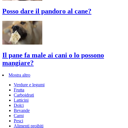
Posso dare il pandoro al cane?
Il pane fa male ai cani o lo possono
mangiare?
Mostra altro
Verdure e legumi
Frutta
Carboidrati
Latticini
Dolci
Bevande
Carni
Pesci
Alimenti proibiti