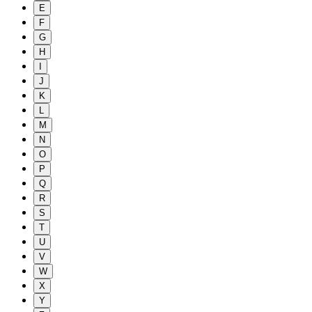
E
F
G
H
I
J
K
L
M
N
O
P
Q
R
S
T
U
V
W
X
Y