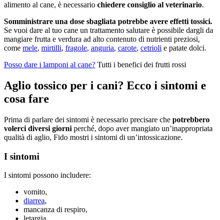
alimento al cane, è necessario
chiedere consiglio al veterinario
.
Somministrare una dose sbagliata potrebbe avere effetti tossici.
Se vuoi dare al tuo cane un trattamento salutare è possibile dargli da
mangiare frutta e verdura ad alto contenuto di nutrienti preziosi,
come
mele
,
mirtilli
,
fragole
,
anguria
,
carote
,
cetrioli
e patate dolci.
Posso dare i lamponi al cane?
Tutti i benefici dei frutti rossi
Aglio tossico per i cani? Ecco i sintomi e
cosa fare
Prima di parlare dei sintomi è necessario precisare che
potrebbero
volerci diversi giorni
perché, dopo aver mangiato un’inappropriata
qualità di aglio, Fido mostri i sintomi di un’intossicazione.
I sintomi
I sintomi possono includere:
vomito,
diarrea
,
mancanza di respiro,
letargia,