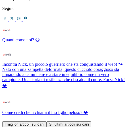
Seguici
Quanti come noi? 😅
Incontra Nick, un piccolo guerriero che sta conquistando il web! 🐾
Nato con una zampetta deformata, questo cucciolo coraggioso sta
imparando a camminare e a stare in equilibrio come un vero
campione. Una storia di resilienza che ci scalda il cuore. Forza Nick!
❤️
Come credi che ti chiami il tuo figlio peloso? ❤️
I migliori articoli sui cani
Gli ultimi articoli sui cani