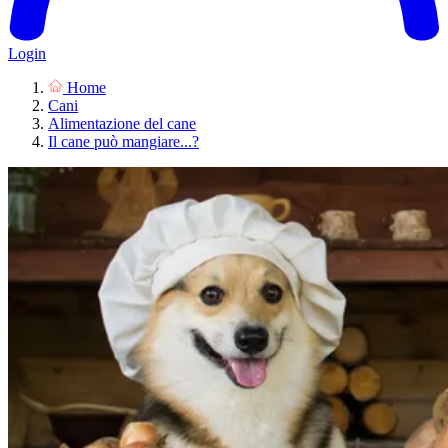
Login
Home
Cani
Alimentazione del cane
Il cane può mangiare...?