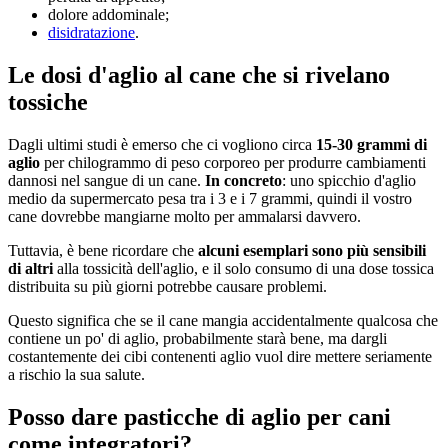
dolore addominale;
disidratazione
.
Le dosi d'aglio al cane che si rivelano
tossiche
Dagli ultimi studi è emerso che ci vogliono circa
15-30 grammi di
aglio
per chilogrammo di peso corporeo per produrre cambiamenti
dannosi nel sangue di un cane.
In concreto
: uno spicchio d'aglio
medio da supermercato pesa tra i 3 e i 7 grammi, quindi il vostro
cane dovrebbe mangiarne molto per ammalarsi davvero.
Tuttavia, è bene ricordare che
alcuni esemplari sono più sensibili
di altri
alla tossicità dell'aglio, e il solo consumo di una dose tossica
distribuita su più giorni potrebbe causare problemi.
Questo significa che se il cane mangia accidentalmente qualcosa che
contiene un po' di aglio, probabilmente starà bene, ma dargli
costantemente dei cibi contenenti aglio vuol dire mettere seriamente
a rischio la sua salute.
Posso dare pasticche di aglio per cani
come integratori?