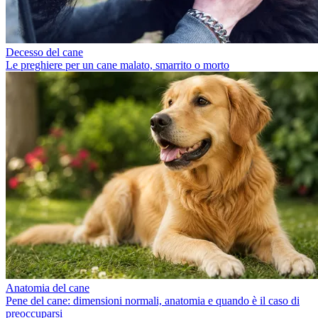
Decesso del cane
Le preghiere per un cane malato, smarrito o morto
Anatomia del cane
Pene del cane: dimensioni normali, anatomia e quando è il caso di
preoccuparsi