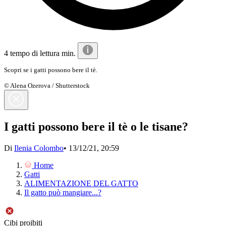
4 tempo di lettura min.
Scopri se i gatti possono bere il tè.
© Alena Ozerova / Shutterstock
I gatti possono bere il tè o le tisane?
Di
Ilenia Colombo
•
13/12/21, 20:59
Home
Gatti
ALIMENTAZIONE DEL GATTO
Il gatto può mangiare...?
Cibi proibiti