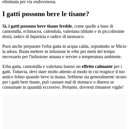
eliminata per via endovenosa.
I gatti possono bere le tisane?
Sì, i gatti possono bere tisane fredde
, come quelle a base di
camomilla, echinacea, calendula, valeriana (diluite e in piccolissime
dosi), radice di liquirizia e radice di tarassaco.
Puoi anche preparare l'erba gatta in acqua calda, soprattutto se Micio
la adora. Basta mettere in infusione le erbe per metà del tempo
necessario per l'infusione umana e servire a temperatura ambiente.
Erba gatta, camomilla e valeriana hanno un
effetto calmante
per i
gatti. Tuttavia, devi stare molto attento al modo in cui reagisce il tuo
amico felino quando beve la tisana. Sebbene sia generalmente sicuro
per i gatti bere tisane, può causare mal di stomaco o diarrea se
consumate in quantità eccessive. Pertanto, dovresti rimanere vigile!