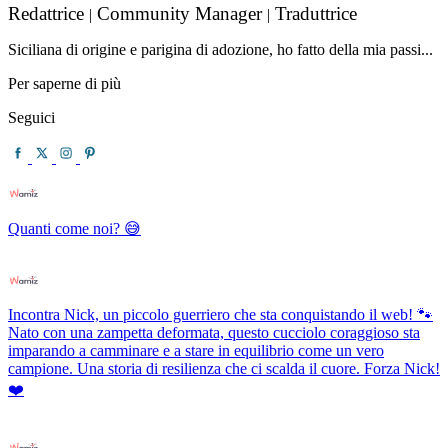
Redattrice
Community Manager
Traduttrice
|
|
Siciliana di origine e parigina di adozione, ho fatto della mia passi...
Per saperne di più
Seguici
Quanti come noi? 😅
Incontra Nick, un piccolo guerriero che sta conquistando il web! 🐾
Nato con una zampetta deformata, questo cucciolo coraggioso sta
imparando a camminare e a stare in equilibrio come un vero
campione. Una storia di resilienza che ci scalda il cuore. Forza Nick!
❤️