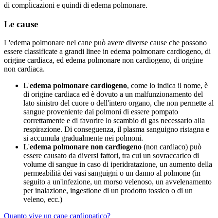
di complicazioni e quindi di edema polmonare.
Le cause
L'edema polmonare nel cane può avere diverse cause che possono
essere classificate a grandi linee in edema polmonare cardiogeno, di
origine cardiaca, ed edema polmonare non cardiogeno, di origine
non cardiaca.
L'
edema polmonare cardiogeno
, come lo indica il nome, è
di origine cardiaca ed è dovuto a un malfunzionamento del
lato sinistro del cuore o dell'intero organo, che non permette al
sangue proveniente dai polmoni di essere pompato
correttamente e di favorire lo scambio di gas necessario alla
respirazione. Di conseguenza, il plasma sanguigno ristagna e
si accumula gradualmente nei polmoni.
L'
edema polmonare non cardiogeno
(non cardiaco) può
essere causato da diversi fattori, tra cui un sovraccarico di
volume di sangue in caso di iperidratazione, un aumento della
permeabilità dei vasi sanguigni o un danno al polmone (in
seguito a un'infezione, un morso velenoso, un avvelenamento
per inalazione, ingestione di un prodotto tossico o di un
veleno, ecc.)
Quanto vive un cane cardiopatico?