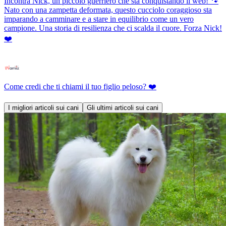
Incontra Nick, un piccolo guerriero che sta conquistando il web! 🐾
Nato con una zampetta deformata, questo cucciolo coraggioso sta
imparando a camminare e a stare in equilibrio come un vero
campione. Una storia di resilienza che ci scalda il cuore. Forza Nick!
❤️
Come credi che ti chiami il tuo figlio peloso? ❤️
I migliori articoli sui cani
Gli ultimi articoli sui cani