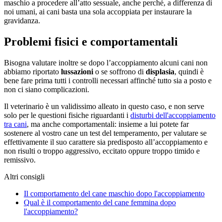
maschio a procedere all’atto sessuale, anche perché, a differenza di
noi umani, ai cani basta una sola accoppiata per instaurare la
gravidanza.
Problemi fisici e comportamentali
Bisogna valutare inoltre se dopo l’accoppiamento alcuni cani non
abbiamo riportato
lussazioni
o se soffrono di
displasia
, quindi è
bene fare prima tutti i controlli necessari affinché tutto sia a posto e
non ci siano complicazioni.
Il veterinario è un validissimo alleato in questo caso, e non serve
solo per le questioni fisiche riguardanti i
disturbi dell'accoppiamento
tra cani
, ma anche comportamentali: insieme a lui potete far
sostenere al vostro cane un test del temperamento, per valutare se
effettivamente il suo carattere sia predisposto all’accoppiamento e
non risulti o troppo aggressivo, eccitato oppure troppo timido e
remissivo.
Altri consigli
Il comportamento del cane maschio dopo l'accoppiamento
Qual è il comportamento del cane femmina dopo
l'accoppiamento?