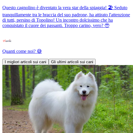
Questo cagnolino è diventato la vera star della spiaggia! 🏖️ Seduto
tranquillamente tra le braccia del suo padrone, ha attirato l'attenzione
di tutti, persino di Topolino! Un incontro dolcissimo che ha
conquistato il cuore dei passanti. Troppo carino, vero? 🥹
Quanti come noi? 😅
I migliori articoli sui cani
Gli ultimi articoli sui cani