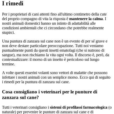
I rimedi
Per i proprietari di cani attenti fino all'ultimo centimetro della cute
del proprio compagno di vita la risposta è
mantenere la calma
. I
nostri animali domestici hanno un istinto di adattabilità alle
condizioni ambientali che ci circondano che potrebbe realmente
stupirci.
Una puntura di zanzara sul cane non è un evento di per sé grave e
non deve destare particolare preoccupazione. Tutti noi veniamo
puntualmente punti da questi insetti ematofagi (che si nutrono di
sangue), ma non rischiamo la vita ogni volta. Il discorso è, però, da
contestualizzare: il morso di un insetto è pericoloso sul lungo
termine.
A volte questi esserini volanti sono vettori di malattie che possono
infettare i nostri animali con un semplice morso. Ecco qui di seguito
i rimedi per la puntura di zanzara sul cane.
Cosa consigliano i veterinari per le punture di
zanzara sul cane?
Tutti i veterinari consigliano i
sistemi di profilassi farmacologica
(o
naturale) per prevenire le punture di zanzara sul cane e di