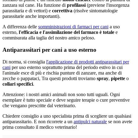
zanzara sul cane. Ha funzione di
profilassi
(previene l'insorgenza
parassitaria e di vettori) e
correttiva
(risolve sintomatologie
parassitarie anche importanti).
A differenza delle
somministrazioni di farmaci per cani
a uso
esterno,
l'efficacia e l'assimilazione del farmaco è totale
e
commisurata alla taglia del nostro amico peloso.
Antiparassitari per cani a uso esterno
Di norma, si consiglia
l'applicazione di prodotti antiparassitari per
cani
per uso esterno soprattutto prima del periodo estivo in cui
l'animale esce di più e rischia punture di zanzare, ma anche di
zecche o pappataci, Tra questi prodotti troviamo
spray
,
pipette
o
collari specifici
.
Attenzione: i nostri amici animali non sono tutti uguali. Ogni
esemplare è tutto speciale e deve seguire terapie o cure preventive
che vengano prescritte dal veterinario.
Chiedere consiglio a uno specialista prima di scegliere un qualsiasi
antiparassitario. E non ricorrete a un
antipulci naturale
se non avete
prima consultato il medico veterinario!