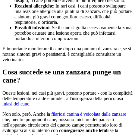
disagio, il cane potrebbe diventare più irrequieto del solito.
Reazioni allergiche
: In rari casi, i cani possono sviluppare
una reazione allergica alla puntura di zanzara, che può portare
a sintomi più gravi come gonfiore esteso, difficoltà
respiratorie, o orticaria.
Possibili infezioni
: Se il cane si gratta eccessivamente la zona,
potrebbe causare una lesione aperta che può infettarsi,
portando a ulteriori complicazioni.
È importante monitorare il cane dopo una puntura di zanzara e, se si
notano sintomi gravi o persistenti, è consigliabile consultare un
veterinario.
Cosa succede se una zanzara punge un
cane?
Queste lesioni, nei casi più gravi, possono portare - con la complicità
delle temperature calde e umide - all'insorgenza della pericolosa
miasi del cane
.
Non solo, però. Anche la
filariosi canina è veicolata dalle zanzare
che, mentre pungono il cane, possono iniettare dei parassiti
nell'apparato circolatorio del quattro zampe permettendo loro di
svilupparsi al suo interno con
conseguenze anche letali
se la