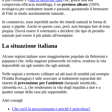
comprovata efficacia insettifuga, è un
prezioso alleato
(100%
ecologico) per combattere insetti e parassiti, garantendo il benessere
di Fido in modo assolutamente naturale.
In commercio, sono reperibili anche dei rimedi naturali in forma di
spray o pipette. Anche in questo caso, però, non bisogna fare di testa
propria. Dovrà essere il veterinario a decidere che tipo di presidio
naturale può essere il più adatto all'esemplare.
La situazione italiana
Alcune regioni italiane sono maggiormente popolate da flebotomi e
pappataci che, nella stagione primaverile ed estiva, rendono la vita
impossibile sia agli uomini che agli animali.
Nelle regioni a territorio collinare ad alti tassi di umidità (ad esempio
l'Emilia Romagna) è utile associare ai trattamenti sopracitati dei
sistemi di
prevenzione per l'ambiente
(lampade insetticide,
citronella ecc..), che renderanno la vita degli inquilini a due e a
quattro zampe della casa più sopportabile.
Altri consigli
Che cos'è la processionaria e perché è pericolosa?