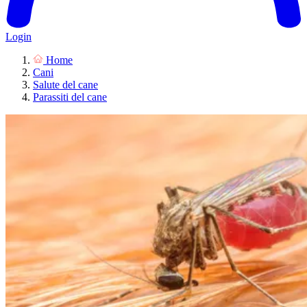
Login
Home
Cani
Salute del cane
Parassiti del cane