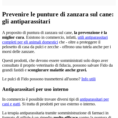
Prevenire le punture di zanzara sul cane:
gli antiparassitari
A proposito di puntura di zanzara sul cane,
la prevenzione è la
miglior cura
. Esistono in commercio, infatti,
utili antiparassitari
completi per gli animali domestici
che - oltre a proteggere il
pelosetto di casa da pulci e zecche - offrono una tutela anche per i
morsi delle zanzare.
Questi prodotti, che devono essere somministrati solo dopo aver
consultato il proprio veterinario di fiducia, possono salvare Fido da
grandi fastidi e
scongiurare malattie anche gravi.
Le pulci di Fido possono trasmettersi all'uomo?
Info utili
Antiparassitari per uso interno
In commercio è possibile trovare diversi tipi di
antiparassitari per
cani e gatti
. Si tratta di prodotti per uso esterno o interno.
La terapia antiparassitaria tramite somministrazione di farmaci in
formato di pillole è un rimedio
molto efficace
contro la puntura di