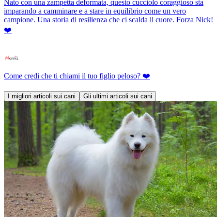
Nato con una zampetta deformata, questo cucciolo coraggioso sta
imparando a camminare e a stare in equilibrio come un vero
campione. Una storia di resilienza che ci scalda il cuore. Forza Nick!
❤️
Come credi che ti chiami il tuo figlio peloso? ❤️
I migliori articoli sui cani
Gli ultimi articoli sui cani