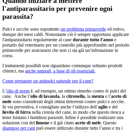
Quando iniziare a mettere
l'antiparassitario per prevenire ogni
parassita?
Pulci e zecche sono soprattutto
un problema primaverile
ed estivo,
dunque dei mesi caldi. Nonostante ciò è sempre opportuno applicare
l'antiparassitario regolarmente al cane
durante tutto l’anno
e
portarlo dal veterinario per un controllo più approfondito nel periodo
primaverile per assicurarsi che non ci sia già un’infestazione in
corso.
I trattamenti possibili non riguardano comunque soltanto prodotti
chimici, ma
anche naturali, a base di oli essenziali.
Come preparare un antipulci naturale per il cane?
L’
olio di neem
è, ad esempio, un ottimo rimedio contro le pulci del
cane. Anche l’
olio di lavanda
, la
citronella
, la
menta
e l’
aceto di
mele
sono considerati degli ottimi deterrenti contro pulci e zecche.
In via preventiva, è consigliato anche l’utilizzo dell’
aglio
e del
lievito di birra
nella ciotola del cane, in modo che questo riesca a
tener lontano i fastidiosi parassiti. Infine è possibile realizzare una
soluzione con del
limone
e il già citato
aceto di mele
. Questo
shampoo per cani
può essere utilizzato durante tutto l’anno e tra i