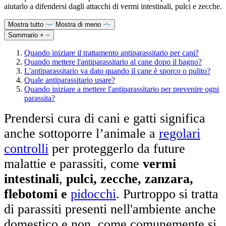
aiutarlo a difendersi dagli attacchi di vermi intestinali, pulci e zecche.
Mostra tutto
Mostra di meno
Sommario
+
−
Quando iniziare il trattamento antiparassitario per cani?
Quando mettere l'antiparassitario al cane dopo il bagno?
L'antiparassitario va dato quando il cane è sporco o pulito?
Quale antiparassitario usare?
Quando iniziare a mettere l'antiparassitario per prevenire ogni
parassita?
Prendersi cura di cani e gatti significa
anche sottoporre l’animale a
regolari
controlli
per proteggerlo da future
malattie e parassiti, come
vermi
intestinali
,
pulci,
zecche, zanzara,
flebotomi e
pidocchi
. Purtroppo si tratta
di parassiti presenti nell'ambiente anche
domestico e non, come comunemente si