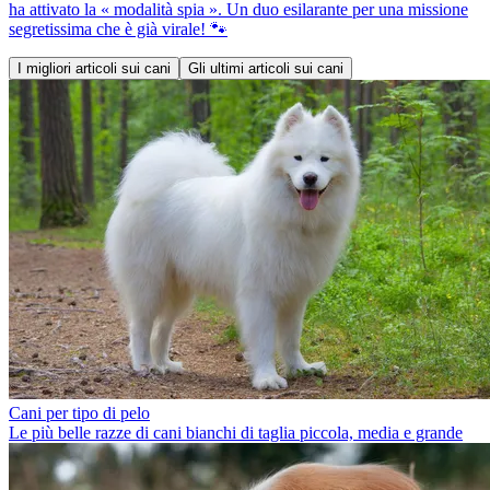
ha attivato la « modalità spia ». Un duo esilarante per una missione
segretissima che è già virale! 🐾
I migliori articoli sui cani
Gli ultimi articoli sui cani
Cani per tipo di pelo
Le più belle razze di cani bianchi di taglia piccola, media e grande