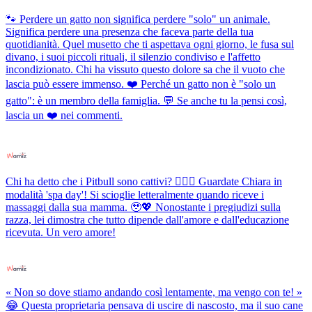
🐾 Perdere un gatto non significa perdere "solo" un animale.
Significa perdere una presenza che faceva parte della tua
quotidianità. Quel musetto che ti aspettava ogni giorno, le fusa sul
divano, i suoi piccoli rituali, il silenzio condiviso e l'affetto
incondizionato. Chi ha vissuto questo dolore sa che il vuoto che
lascia può essere immenso. ❤️ Perché un gatto non è "solo un
gatto": è un membro della famiglia. 💬 Se anche tu la pensi così,
lascia un ❤️ nei commenti.
Chi ha detto che i Pitbull sono cattivi? 💆‍♀️✨ Guardate Chiara in
modalità 'spa day'! Si scioglie letteralmente quando riceve i
massaggi dalla sua mamma. 🥹💖 Nonostante i pregiudizi sulla
razza, lei dimostra che tutto dipende dall'amore e dall'educazione
ricevuta. Un vero amore!
« Non so dove stiamo andando così lentamente, ma vengo con te! »
😂 Questa proprietaria pensava di uscire di nascosto, ma il suo cane