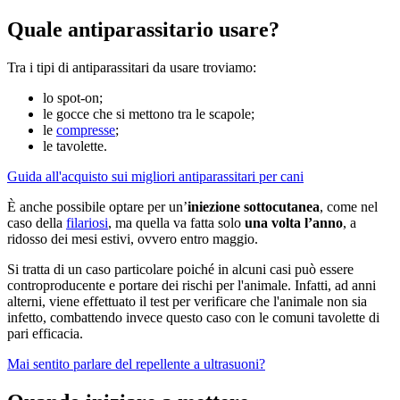
Quale antiparassitario usare?
Tra i tipi di antiparassitari da usare troviamo:
lo spot-on;
le gocce che si mettono tra le scapole;
le
compresse
;
le tavolette.
Guida all'acquisto sui migliori antiparassitari per cani
È anche possibile optare per un’
iniezione sottocutanea
, come nel
caso della
filariosi
, ma quella va fatta solo
una volta l’anno
, a
ridosso dei mesi estivi, ovvero entro maggio.
Si tratta di un caso particolare poiché in alcuni casi può essere
controproducente e portare dei rischi per l'animale. Infatti, ad anni
alterni, viene effettuato il test per verificare che l'animale non sia
infetto, combattendo invece questo caso con le comuni tavolette di
pari efficacia.
Mai sentito parlare del repellente a ultrasuoni?