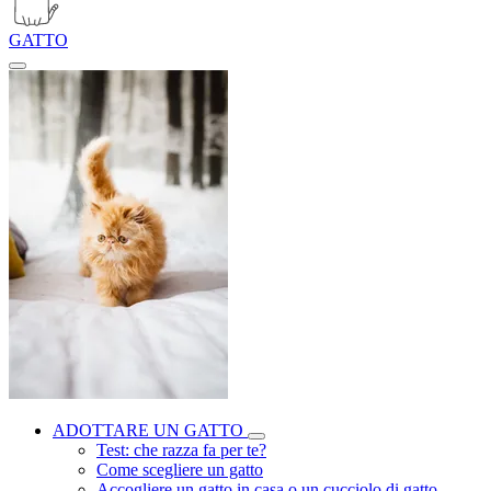
GATTO
ADOTTARE UN GATTO
Test: che razza fa per te?
Come scegliere un gatto
Accogliere un gatto in casa o un cucciolo di gatto