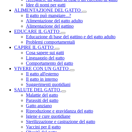
Idee di nomi per gatti
ALIMENTAZIONE DEL GATTO
Il gatto può mangiare...?
Alimentazione del gatto adulto
Alimentazione del gattino
EDUCARE IL GATTO
Educazione di base del gattino e del gatto adulto
Problemi comportamentali
CAPIRE IL GATTO
Cosa sapere sui gatti
Linguaggio del gatto
Comportamento del gatto
VIVERE CON UN GATTO
Il gatto all'esterno
Il gatto in interno
Suggerimenti quotidiani
SALUTE DEL GATTO
Malattie del gatto
Parassiti del gatto
Gatto anziano
Riproduzione e gravidanza del gatto
Igiene e cure quotidiane
Sterilizzazione e castrazione del gatto
Vaccini per il gatto