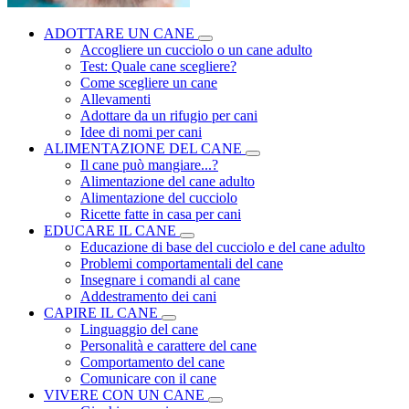
ADOTTARE UN CANE
Accogliere un cucciolo o un cane adulto
Test: Quale cane scegliere?
Come scegliere un cane
Allevamenti
Adottare da un rifugio per cani
Idee di nomi per cani
ALIMENTAZIONE DEL CANE
Il cane può mangiare...?
Alimentazione del cane adulto
Alimentazione del cucciolo
Ricette fatte in casa per cani
EDUCARE IL CANE
Educazione di base del cucciolo e del cane adulto
Problemi comportamentali del cane
Insegnare i comandi al cane
Addestramento dei cani
CAPIRE IL CANE
Linguaggio del cane
Personalità e carattere del cane
Comportamento del cane
Comunicare con il cane
VIVERE CON UN CANE