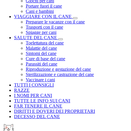
Giochi per cani
Portare fuori il cane
Cani e bambini
VIAGGIARE CON IL CANE
Preparare le vacanze con il cane
Trasporti con il cane
Spiagge per cani
SALUTE DEL CANE
Toelettatura del cane
Malattie del cane
Sintomi del cane
Cure di base del cane
Parassiti del cane
Riproduzione e gestazione del cane
Sterilizzazione e castrazione del cane
Vaccinare i cani
TUTTI I CONSIGLI
RAZZE
I NOMI PER CANI
TUTTE LE INFO SUI CANI
FAR TENERE IL CANE
DIRITTI E DOVERI DEI PROPRIETARI
DECESSO DEL CANE