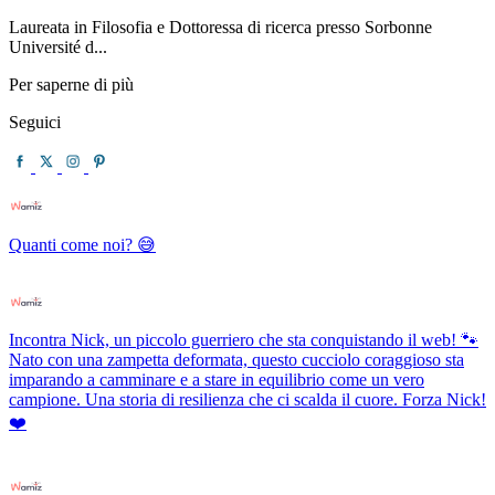
Laureata in Filosofia e Dottoressa di ricerca presso Sorbonne
Université d...
Per saperne di più
Seguici
Quanti come noi? 😅
Incontra Nick, un piccolo guerriero che sta conquistando il web! 🐾
Nato con una zampetta deformata, questo cucciolo coraggioso sta
imparando a camminare e a stare in equilibrio come un vero
campione. Una storia di resilienza che ci scalda il cuore. Forza Nick!
❤️