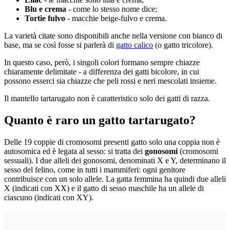
Blu e crema
- come lo stesso nome dice;
Tortie fulvo
- macchie beige-fulvo e crema.
La varietà citate sono disponibili anche nella versione con bianco di
base, ma se così fosse si parlerà di
gatto calico
(o gatto tricolore).
In questo caso, però, i singoli colori formano sempre chiazze
chiaramente delimitate - a differenza dei gatti bicolore, in cui
possono esserci sia chiazze che peli rossi e neri mescolati insieme.
Il mantello tartarugato non è caratteristico solo dei gatti di razza.
Quanto è raro un gatto tartarugato?
Delle 19 coppie di cromosomi presenti gatto solo una coppia non è
autosomica ed è legata al sesso: si tratta dei
gonosomi
(cromosomi
sessuali). I due alleli dei gonosomi, denominati X e Y, determinano il
sesso del felino, come in tutti i mammiferi: ogni genitore
contribuisce con un solo allele. La gatta femmina ha quindi due alleli
X (indicati con XX) e il gatto di sesso maschile ha un allele di
ciascuno (indicati con XY).