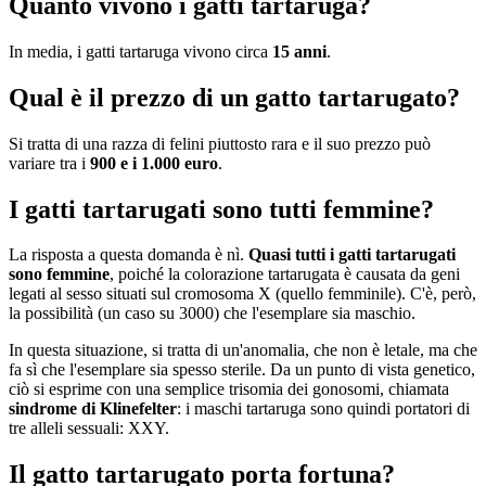
Quanto vivono i gatti tartaruga?
In media, i gatti tartaruga vivono circa
15 anni
.
Qual è il prezzo di un gatto tartarugato?
Si tratta di una razza di felini piuttosto rara e il suo prezzo può
variare tra i
900 e i 1.000 euro
.
I gatti tartarugati sono tutti femmine?
La risposta a questa domanda è nì.
Quasi tutti i gatti tartarugati
sono femmine
, poiché la colorazione tartarugata è causata da geni
legati al sesso situati sul cromosoma X (quello femminile). C'è, però,
la possibilità (un caso su 3000) che l'esemplare sia maschio.
In questa situazione, si tratta di un'anomalia, che non è letale, ma che
fa sì che l'esemplare sia spesso sterile. Da un punto di vista genetico,
ciò si esprime con una semplice trisomia dei gonosomi, chiamata
sindrome di Klinefelter
: i maschi tartaruga sono quindi portatori di
tre alleli sessuali: XXY.
Il gatto tartarugato porta fortuna?