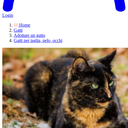
Login
Home
Gatti
Adottare un gatto
Gatti per taglia, pelo, occhi