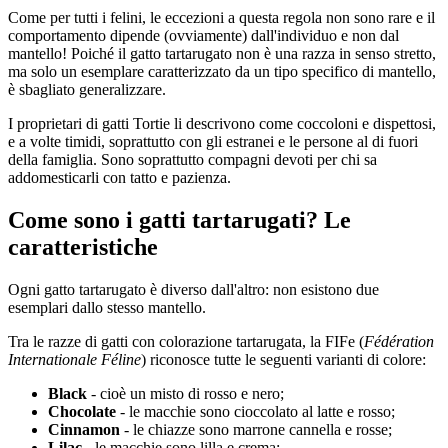
Come per tutti i felini, le eccezioni a questa regola non sono rare e il
comportamento dipende (ovviamente) dall'individuo e non dal
mantello! Poiché il gatto tartarugato non è una razza in senso stretto,
ma solo un esemplare caratterizzato da un tipo specifico di mantello,
è sbagliato generalizzare.
I proprietari di gatti Tortie li descrivono come coccoloni e dispettosi,
e a volte timidi, soprattutto con gli estranei e le persone al di fuori
della famiglia. Sono soprattutto compagni devoti per chi sa
addomesticarli con tatto e pazienza.
Come sono i gatti tartarugati? Le
caratteristiche
Ogni gatto tartarugato è diverso dall'altro: non esistono due
esemplari dallo stesso mantello.
Tra le razze di gatti con colorazione tartarugata, la FIFe (
Fédération
Internationale Féline
) riconosce tutte le seguenti varianti di colore:
Black
- cioè un misto di rosso e nero;
Chocolate
- le macchie sono cioccolato al latte e rosso;
Cinnamon
- le chiazze sono marrone cannella e rosse;
Lilac
- le macchie sono lilla e crema;