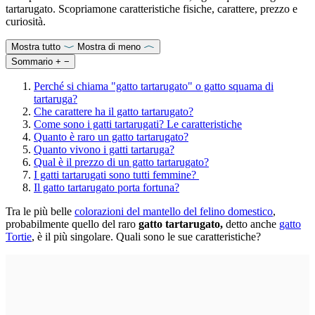
tartarugato. Scopriamone caratteristiche fisiche, carattere, prezzo e
curiosità.
Mostra tutto
Mostra di meno
Sommario
+
−
Perché si chiama "gatto tartarugato" o gatto squama di
tartaruga?
Che carattere ha il gatto tartarugato?
Come sono i gatti tartarugati? Le caratteristiche
Quanto è raro un gatto tartarugato?
Quanto vivono i gatti tartaruga?
Qual è il prezzo di un gatto tartarugato?
I gatti tartarugati sono tutti femmine?
Il gatto tartarugato porta fortuna?
Tra le più belle
colorazioni del mantello del felino domestico
,
probabilmente quello del raro
gatto tartarugato,
detto anche
gatto
Tortie
, è il più singolare. Quali sono le sue caratteristiche?