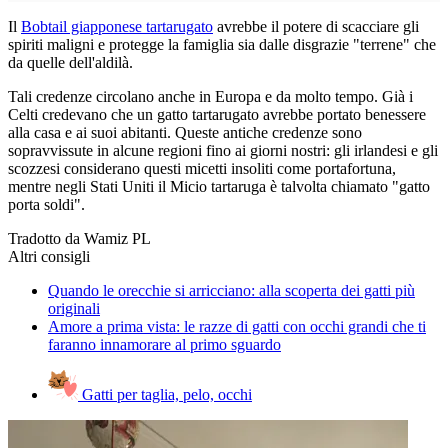
Il
Bobtail giapponese tartarugato
avrebbe il potere di scacciare gli
spiriti maligni e protegge la famiglia sia dalle disgrazie "terrene" che
da quelle dell'aldilà.
Tali credenze circolano anche in Europa e da molto tempo. Già i
Celti credevano che un gatto tartarugato avrebbe portato benessere
alla casa e ai suoi abitanti. Queste antiche credenze sono
sopravvissute in alcune regioni fino ai giorni nostri: gli irlandesi e gli
scozzesi considerano questi micetti insoliti come portafortuna,
mentre negli Stati Uniti il Micio tartaruga è talvolta chiamato "gatto
porta soldi".
Tradotto da Wamiz PL
Altri consigli
Quando le orecchie si arricciano: alla scoperta dei gatti più
originali
Amore a prima vista: le razze di gatti con occhi grandi che ti
faranno innamorare al primo sguardo
Gatti per taglia, pelo, occhi