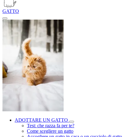
GATTO
ADOTTARE UN GATTO
Test: che razza fa per te?
Come scegliere un gatto
Accogliere un gatto in casa o un cucciolo di gatto