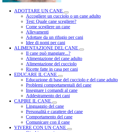
ADOTTARE UN CANE
Accogliere un cucciolo o un cane adulto
Test: Quale cane scegliere?
Come scegliere un cane
Allevamenti
Adottare da un rifugio per cani
Idee di nomi per cani
ALIMENTAZIONE DEL CANE
Il cane può mangiare...?
Alimentazione del cane adulto
Alimentazione del cucciolo
Ricette fatte in casa per cani
EDUCARE IL CANE
Educazione di base del cucciolo e del cane adulto
Problemi comportamentali del cane
Insegnare i comandi al cane
Addestramento dei cani
CAPIRE IL CANE
Linguaggio del cane
Personalità e carattere del cane
Comportamento del cane
Comunicare con il cane
VIVERE CON UN CANE