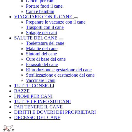
Giochi per cani
Portare fuori il cane
Cani e bambini
VIAGGIARE CON IL CANE
Preparare le vacanze con il cane
Trasporti con il cane
Spiagge per cani
SALUTE DEL CANE
Toelettatura del cane
Malattie del cane
Sintomi del cane
Cure di base del cane
Parassiti del cane
Riproduzione e gestazione del cane
Sterilizzazione e castrazione del cane
Vaccinare i cani
TUTTI I CONSIGLI
RAZZE
I NOMI PER CANI
TUTTE LE INFO SUI CANI
FAR TENERE IL CANE
DIRITTI E DOVERI DEI PROPRIETARI
DECESSO DEL CANE