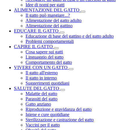
Idee di nomi per gatti
ALIMENTAZIONE DEL GATTO
Il gatto può mangiare...?
Alimentazione del gatto adulto
Alimentazione del gattino
EDUCARE IL GATTO
Educazione di base del gattino e del gatto adulto
Problemi comportamentali
CAPIRE IL GATTO
Cosa sapere sui gatti
Linguaggio del gatto
Comportamento del gatto
VIVERE CON UN GATTO
Il gatto all'esterno
Il gatto in interno
Suggerimenti quotidiani
SALUTE DEL GATTO
Malattie del gatto
Parassiti del gatto
Gatto anziano
Riproduzione e gravidanza del gatto
Igiene e cure quotidiane
Sterilizzazione e castrazione del gatto
Vaccini per il gatto