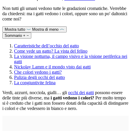
Non tutti gli umani vedono tutte le gradazioni cromatiche. Verrebbe
da chiedersi: ma i gatti vedono i colori, oppure sono un po' daltonici
come noi?
Mostra tutto
Mostra di meno
Sommario
+
−
Caratteristiche dell’occhio del gatto
Come vede un gatto? La vista del felino
La visione notturna, il campo visivo e la visione periferica nei
gatti
Nickolay Lamm e il mondo visto dai gatti
Che colori vedono i gatti?
Pulizia degli occhi del gatto
La congiuntivite felina
Verdi, azzurri, nocciola, gialli… gli
occhi dei gatti
possono essere
delle tinte più diverse, ma
i gatti vedono i colori?
Per molto tempo
si è creduto che i gatti non fossero dotati della capacità di distinguere
i colori e che vedessero in bianco e nero.