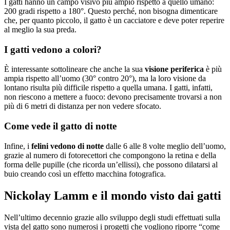
I gatti hanno un campo visivo più ampio rispetto a quello umano:
200 gradi rispetto a 180°. Questo perché, non bisogna dimenticare
che, per quanto piccolo, il gatto è un cacciatore e deve poter reperire
al meglio la sua preda.
I gatti vedono a colori?
È interessante sottolineare che anche la sua
visione periferica
è più
ampia rispetto all’uomo (30° contro 20°), ma la loro visione da
lontano risulta più difficile rispetto a quella umana. I gatti, infatti,
non riescono a mettere a fuoco: devono precisamente trovarsi a non
più di 6 metri di distanza per non vedere sfocato.
Come vede il gatto di notte
Infine, i
felini vedono di notte
dalle 6 alle 8 volte meglio dell’uomo,
grazie al numero di fotorecettori che compongono la retina e della
forma delle pupille (che ricorda un’ellissi), che possono dilatarsi al
buio creando così un effetto macchina fotografica.
Nickolay Lamm e il mondo visto dai gatti
Nell’ultimo decennio grazie allo sviluppo degli studi effettuati sulla
vista del gatto sono numerosi i progetti che vogliono riporre “come