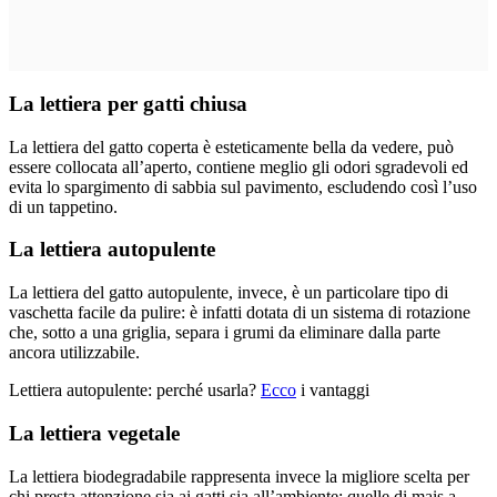
La lettiera per gatti chiusa
La lettiera del gatto coperta è esteticamente bella da vedere, può
essere collocata all’aperto, contiene meglio gli odori sgradevoli ed
evita lo spargimento di sabbia sul pavimento, escludendo così l’uso
di un tappetino.
La lettiera autopulente
La lettiera del gatto autopulente, invece, è un particolare tipo di
vaschetta facile da pulire: è infatti dotata di un sistema di rotazione
che, sotto a una griglia, separa i grumi da eliminare dalla parte
ancora utilizzabile.
Lettiera autopulente: perché usarla?
Ecco
i vantaggi
La lettiera vegetale
La lettiera biodegradabile rappresenta invece la migliore scelta per
chi presta attenzione sia ai gatti sia all’ambiente: quelle di mais a