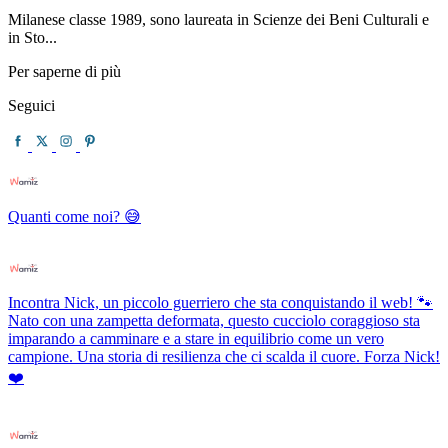
Milanese classe 1989, sono laureata in Scienze dei Beni Culturali e
in Sto...
Per saperne di più
Seguici
Quanti come noi? 😅
Incontra Nick, un piccolo guerriero che sta conquistando il web! 🐾
Nato con una zampetta deformata, questo cucciolo coraggioso sta
imparando a camminare e a stare in equilibrio come un vero
campione. Una storia di resilienza che ci scalda il cuore. Forza Nick!
❤️