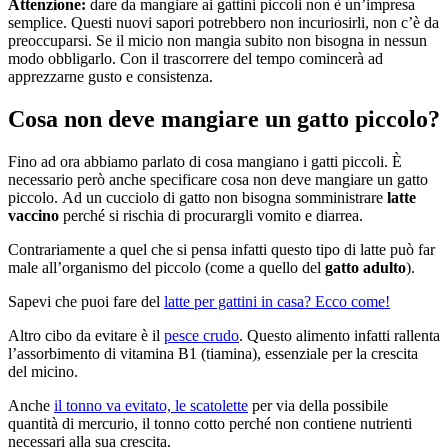
Attenzione:
dare da mangiare ai gattini piccoli non è un’impresa
semplice. Questi nuovi sapori potrebbero non incuriosirli, non c’è da
preoccuparsi. Se il micio non mangia subito non bisogna in nessun
modo obbligarlo. Con il trascorrere del tempo comincerà ad
apprezzarne gusto e consistenza.
Cosa non deve mangiare un gatto piccolo?
Fino ad ora abbiamo parlato di cosa mangiano i gatti piccoli. È
necessario però anche specificare cosa non deve mangiare un gatto
piccolo. Ad un cucciolo di gatto non bisogna somministrare
latte
vaccino
perché si rischia di procurargli vomito e diarrea.
Contrariamente a quel che si pensa infatti questo tipo di latte può far
male all’organismo del piccolo (come a quello del
gatto adulto
).
Sapevi che puoi fare del
latte per gattini in casa? Ecco come!
Altro cibo da evitare è il
pesce crudo
. Questo alimento infatti rallenta
l’assorbimento di vitamina B1 (tiamina), essenziale per la crescita
del micino.
Anche
il tonno va evitato, le scatolette
per via della possibile
quantità di mercurio, il tonno cotto perché non contiene nutrienti
necessari alla sua crescita.