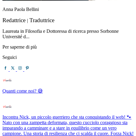
Anna Paola Bellini
Redattrice
Traduttrice
|
Laureata in Filosofia e Dottoressa di ricerca presso Sorbonne
Université d...
Per saperne di più
Seguici
Quanti come noi? 😅
Incontra Nick, un piccolo guerriero che sta conquistando il web! 🐾
Nato con una zampetta deformata, questo cucciolo coraggioso sta
imparando a camminare e a stare in equilibrio come un vero
campione. Una storia di resilienza che ci scalda il cuore. Forza Nick!