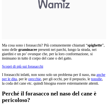
Ma cosa sono i forasacchi? Più comunemente chiamati “
spighette
”,
sono delle
graminacee
presenti nei parchi, lungo la strada, nei
giardini e un po’ ovunque che, per la loro conformazione,
si
insinuano in tutto il corpo del cane o del gatto.
Scopri di più sui forasacchi
I forasacchi infatti, non sono solo un problema per il naso, ma
anche
per le dita
, per le
orecchie
, per gli occhi, per il prepuzio, le
tonsille
,
la coda del cane etc. quindi bisogna essere estremamente attenti.
Perché il forasacco nel naso del cane è
pericoloso?