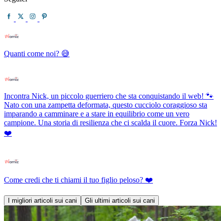
Quanti come noi? 😅
Incontra Nick, un piccolo guerriero che sta conquistando il web! 🐾
Nato con una zampetta deformata, questo cucciolo coraggioso sta
imparando a camminare e a stare in equilibrio come un vero
campione. Una storia di resilienza che ci scalda il cuore. Forza Nick!
❤️
Come credi che ti chiami il tuo figlio peloso? ❤️
I migliori articoli sui cani
Gli ultimi articoli sui cani