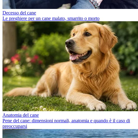
Decesso del cane
Le preghiere per un cane malato, smarrito o morto
Anatomia del cane
Pene del cane: dimensioni normali, anatomia e quando è il caso di
preoccuparsi