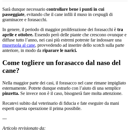
Sarà dunque necessario
controllare bene i punti in cui
passeggiate
, evitando che il cane infili il muso in cespugli di
graminacee e forasacchi.
In genere, il periodo di maggior proliferazione dei forasacchi è
tra
aprile e ottobre.
Essendo però delle piante che crescono ovunque e
diffuse tutto l’anno, nei casi più estremi potreste far indossare una
museruola al cane
, provvedendo ad inserire dello scotch sulla parte
anteriore, in modo da
riparare le narici.
Come togliere un forasacco dal naso del
cane?
Nella maggior parte dei casi, il forasacco nel cane rimane impigliato
esternamente. Potrete dunque estrarlo con l’aiuto di una semplice
pinzetta.
Se invece non è il caso, bisognerà fare molta attenzione.
Recatevi subito dal veterinario di fiducia e fate eseguire da mani
esperti questa operazione il prima possibile.
---
Articolo revisionato da: