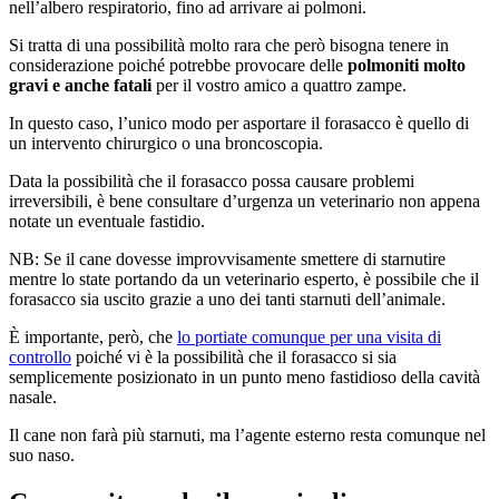
nell’albero respiratorio, fino ad arrivare ai polmoni.
Si tratta di una possibilità molto rara che però bisogna tenere in
considerazione poiché potrebbe provocare delle
polmoniti molto
gravi e anche fatali
per il vostro amico a quattro zampe.
In questo caso, l’unico modo per asportare il forasacco è quello di
un intervento chirurgico o una broncoscopia.
Data la possibilità che il forasacco possa causare problemi
irreversibili, è bene consultare d’urgenza un veterinario non appena
notate un eventuale fastidio.
NB: Se il cane dovesse improvvisamente smettere di starnutire
mentre lo state portando da un veterinario esperto, è possibile che il
forasacco sia uscito grazie a uno dei tanti starnuti dell’animale.
È importante, però, che
lo portiate comunque per una visita di
controllo
poiché vi è la possibilità che il forasacco si sia
semplicemente posizionato in un punto meno fastidioso della cavità
nasale.
Il cane non farà più starnuti, ma l’agente esterno resta comunque nel
suo naso.