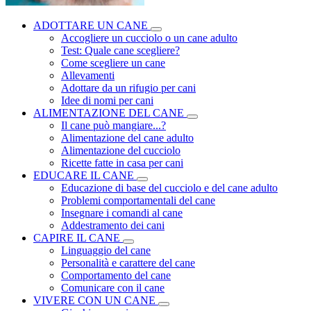
ADOTTARE UN CANE
Accogliere un cucciolo o un cane adulto
Test: Quale cane scegliere?
Come scegliere un cane
Allevamenti
Adottare da un rifugio per cani
Idee di nomi per cani
ALIMENTAZIONE DEL CANE
Il cane può mangiare...?
Alimentazione del cane adulto
Alimentazione del cucciolo
Ricette fatte in casa per cani
EDUCARE IL CANE
Educazione di base del cucciolo e del cane adulto
Problemi comportamentali del cane
Insegnare i comandi al cane
Addestramento dei cani
CAPIRE IL CANE
Linguaggio del cane
Personalità e carattere del cane
Comportamento del cane
Comunicare con il cane
VIVERE CON UN CANE