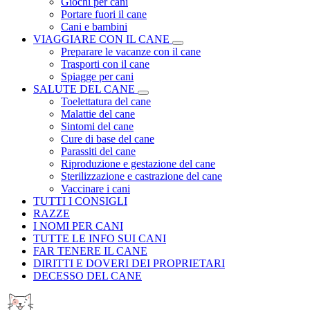
Giochi per cani
Portare fuori il cane
Cani e bambini
VIAGGIARE CON IL CANE
Preparare le vacanze con il cane
Trasporti con il cane
Spiagge per cani
SALUTE DEL CANE
Toelettatura del cane
Malattie del cane
Sintomi del cane
Cure di base del cane
Parassiti del cane
Riproduzione e gestazione del cane
Sterilizzazione e castrazione del cane
Vaccinare i cani
TUTTI I CONSIGLI
RAZZE
I NOMI PER CANI
TUTTE LE INFO SUI CANI
FAR TENERE IL CANE
DIRITTI E DOVERI DEI PROPRIETARI
DECESSO DEL CANE