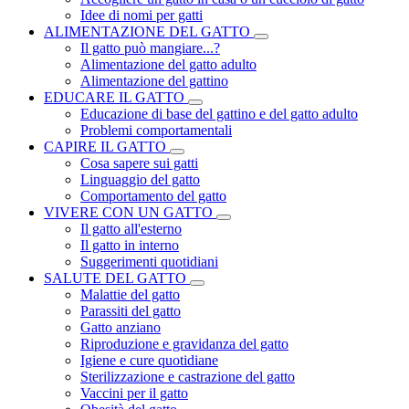
Idee di nomi per gatti
ALIMENTAZIONE DEL GATTO
Il gatto può mangiare...?
Alimentazione del gatto adulto
Alimentazione del gattino
EDUCARE IL GATTO
Educazione di base del gattino e del gatto adulto
Problemi comportamentali
CAPIRE IL GATTO
Cosa sapere sui gatti
Linguaggio del gatto
Comportamento del gatto
VIVERE CON UN GATTO
Il gatto all'esterno
Il gatto in interno
Suggerimenti quotidiani
SALUTE DEL GATTO
Malattie del gatto
Parassiti del gatto
Gatto anziano
Riproduzione e gravidanza del gatto
Igiene e cure quotidiane
Sterilizzazione e castrazione del gatto
Vaccini per il gatto