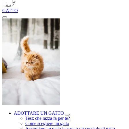
GATTO
ADOTTARE UN GATTO
Test: che razza fa per te?
Come scegliere un gatto
Accogliere un gatto in casa o un cucciolo di gatto