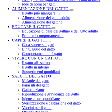
Idee di nomi per gatti
ALIMENTAZIONE DEL GATTO
Il gatto può mangiare...?
Alimentazione del gatto adulto
Alimentazione del gattino
EDUCARE IL GATTO
Educazione di base del gattino e del gatto adulto
Problemi comportamentali
CAPIRE IL GATTO
Cosa sapere sui gatti
Linguaggio del gatto
Comportamento del gatto
VIVERE CON UN GATTO
Il gatto all'esterno
Il gatto in interno
Suggerimenti quotidiani
SALUTE DEL GATTO
Malattie del gatto
Parassiti del gatto
Gatto anziano
Riproduzione e gravidanza del gatto
Igiene e cure quotidiane
Sterilizzazione e castrazione del gatto
Vaccini per il gatto