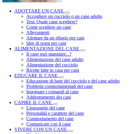
ADOTTARE UN CANE
Accogliere un cucciolo o un cane adulto
Test: Quale cane scegliere?
Come scegliere un cane
Allevamenti
Adottare da un rifugio per cani
Idee di nomi per cani
ALIMENTAZIONE DEL CANE
Il cane può mangiare...?
Alimentazione del cane adulto
Alimentazione del cucciolo
Ricette fatte in casa per cani
EDUCARE IL CANE
Educazione di base del cucciolo e del cane adulto
Problemi comportamentali del cane
Insegnare i comandi al cane
Addestramento dei cani
CAPIRE IL CANE
Linguaggio del cane
Personalità e carattere del cane
Comportamento del cane
Comunicare con il cane
VIVERE CON UN CANE