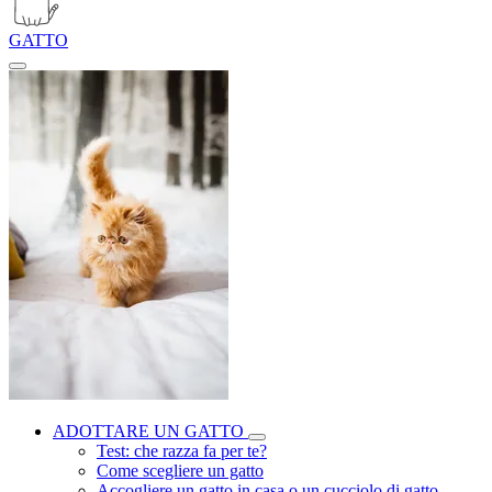
GATTO
ADOTTARE UN GATTO
Test: che razza fa per te?
Come scegliere un gatto
Accogliere un gatto in casa o un cucciolo di gatto