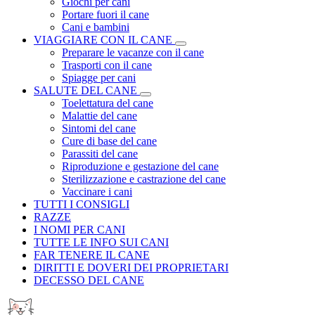
Giochi per cani
Portare fuori il cane
Cani e bambini
VIAGGIARE CON IL CANE
Preparare le vacanze con il cane
Trasporti con il cane
Spiagge per cani
SALUTE DEL CANE
Toelettatura del cane
Malattie del cane
Sintomi del cane
Cure di base del cane
Parassiti del cane
Riproduzione e gestazione del cane
Sterilizzazione e castrazione del cane
Vaccinare i cani
TUTTI I CONSIGLI
RAZZE
I NOMI PER CANI
TUTTE LE INFO SUI CANI
FAR TENERE IL CANE
DIRITTI E DOVERI DEI PROPRIETARI
DECESSO DEL CANE