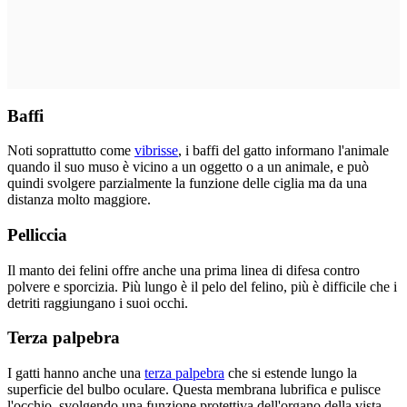
Baffi
Noti soprattutto come
vibrisse
, i baffi del gatto informano l'animale
quando il suo muso è vicino a un oggetto o a un animale, e può
quindi svolgere parzialmente la funzione delle ciglia ma da una
distanza molto maggiore.
Pelliccia
Il manto dei felini offre anche una prima linea di difesa contro
polvere e sporcizia. Più lungo è il pelo del felino, più è difficile che i
detriti raggiungano i suoi occhi.
Terza palpebra
I gatti hanno anche una
terza palpebra
che si estende lungo la
superficie del bulbo oculare. Questa membrana lubrifica e pulisce
l'occhio, svolgendo una funzione protettiva dell'organo della vista.