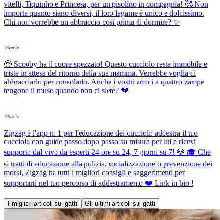
vitelli, Tiquinho e Princesa, per un pisolino in compagnia! 🥰 Non
importa quanto siano diversi, il loro legame è unico e dolcissimo.
Chi non vorrebbe un abbraccio così prima di dormire? ✨
🥹 Scooby ha il cuore spezzato! Questo cucciolo resta immobile e
triste in attesa del ritorno della sua mamma. Verrebbe voglia di
abbracciarlo per consolarlo. Anche i vostri amici a quattro zampe
tengono il muso quando non ci siete? 💔
Zigzag è l'app n. 1 per l'educazione dei cuccioli: addestra il tuo
cucciolo con guide passo dopo passo su misura per lui e ricevi
supporto dal vivo da esperti 24 ore su 24, 7 giorni su 7! 🐶 🎓 Che
si tratti di educazione alla pulizia, socializzazione o prevenzione dei
morsi, Zigzag ha tutti i migliori consigli e suggerimenti per
supportarti nel tuo percorso di addestramento ❤️ Link in bio !
I migliori articoli sui gatti
Gli ultimi articoli sui gatti