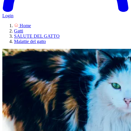
Login
Home
Gatti
SALUTE DEL GATTO
Malattie del gatto