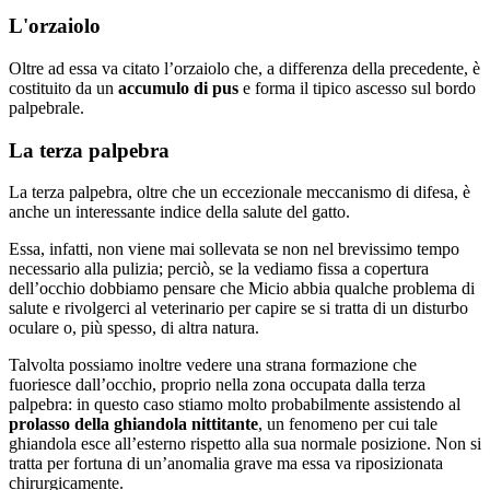
L'orzaiolo
Oltre ad essa va citato l’orzaiolo che, a differenza della precedente, è
costituito da un
accumulo di pus
e forma il tipico ascesso sul bordo
palpebrale.
La terza palpebra
La terza palpebra, oltre che un eccezionale meccanismo di difesa, è
anche un interessante indice della salute del gatto.
Essa, infatti, non viene mai sollevata se non nel brevissimo tempo
necessario alla pulizia; perciò, se la vediamo fissa a copertura
dell’occhio dobbiamo pensare che Micio abbia qualche problema di
salute e rivolgerci al veterinario per capire se si tratta di un disturbo
oculare o, più spesso, di altra natura.
Talvolta possiamo inoltre vedere una strana formazione che
fuoriesce dall’occhio, proprio nella zona occupata dalla terza
palpebra: in questo caso stiamo molto probabilmente assistendo al
prolasso della ghiandola nittitante
, un fenomeno per cui tale
ghiandola esce all’esterno rispetto alla sua normale posizione. Non si
tratta per fortuna di un’anomalia grave ma essa va riposizionata
chirurgicamente.