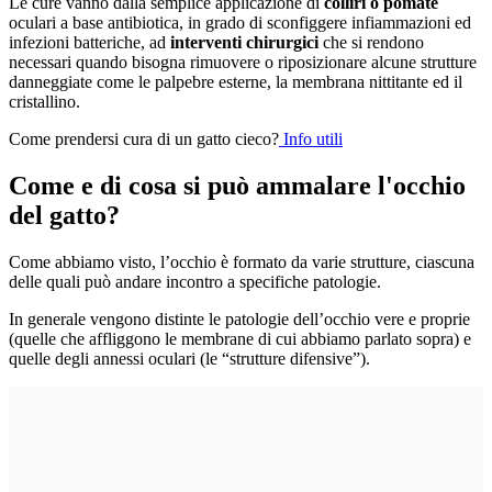
Le cure vanno dalla semplice applicazione di
colliri o pomate
oculari a base antibiotica, in grado di sconfiggere infiammazioni ed
infezioni batteriche, ad
interventi chirurgici
che si rendono
necessari quando bisogna rimuovere o riposizionare alcune strutture
danneggiate come le palpebre esterne, la membrana nittitante ed il
cristallino.
Come prendersi cura di un gatto cieco?
Info utili
Come e di cosa si può ammalare l'occhio
del gatto?
Come abbiamo visto, l’occhio è formato da varie strutture, ciascuna
delle quali può andare incontro a specifiche patologie.
In generale vengono distinte le patologie dell’occhio vere e proprie
(quelle che affliggono le membrane di cui abbiamo parlato sopra) e
quelle degli annessi oculari (le “strutture difensive”).