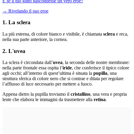
E se il tuo gatto nascondesse un vero eroe?
→
Rivelando il suo eroe
1. La sclera
La più esterna, di colore bianco e visibile, è chiamata
sclera
e reca,
nella sua parte anteriore, la cornea.
2. L'uvea
La sclera è circondata dall’
uvea
, la seconda delle nostre membrane:
nella parte frontale essa ospita l’
iride
, che conferisce il tipico colore
agli occhi; all’interno di quest’ultima è situata la
pupilla
, una
struttura sferica di colore nero che si contrae e dilata per regolare
l’afflusso di luce necessario per mettere a fuoco.
Appena dietro la pupilla troviamo il
cristallino
, una vera e propria
lente che elabora le immagini da trasmettere alla
retina
.