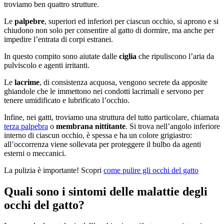
troviamo ben quattro strutture.
Le
palpebre
, superiori ed inferiori per ciascun occhio, si aprono e si
chiudono non solo per consentire al gatto di dormire, ma anche per
impedire l’entrata di corpi estranei.
In questo compito sono aiutate dalle
ciglia
che ripuliscono l’aria da
pulviscolo e agenti irritanti.
Le
lacrime
, di consistenza acquosa, vengono secrete da apposite
ghiandole che le immettono nei condotti lacrimali e servono per
tenere umidificato e lubrificato l’occhio.
Infine, nei gatti, troviamo una struttura del tutto particolare, chiamata
terza palpebra
o
membrana nittitante
. Si trova nell’angolo inferiore
interno di ciascun occhio, è spessa e ha un colore grigiastro:
all’occorrenza viene sollevata per proteggere il bulbo da agenti
esterni o meccanici.
La pulizia è importante! Scopri
come pulire gli occhi del gatto
Quali sono i sintomi delle malattie degli
occhi del gatto?