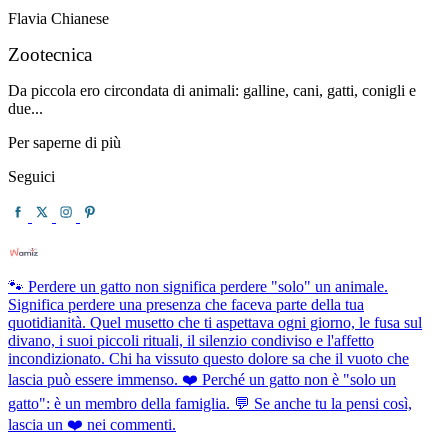
Flavia Chianese
Zootecnica
Da piccola ero circondata di animali: galline, cani, gatti, conigli e
due...
Per saperne di più
Seguici
🐾 Perdere un gatto non significa perdere "solo" un animale.
Significa perdere una presenza che faceva parte della tua
quotidianità. Quel musetto che ti aspettava ogni giorno, le fusa sul
divano, i suoi piccoli rituali, il silenzio condiviso e l'affetto
incondizionato. Chi ha vissuto questo dolore sa che il vuoto che
lascia può essere immenso. ❤️ Perché un gatto non è "solo un
gatto": è un membro della famiglia. 💬 Se anche tu la pensi così,
lascia un ❤️ nei commenti.