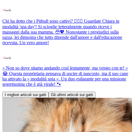
Chi ha detto che i Pitbull sono cattivi? 💆‍♀️✨ Guardate Chiara in
modalità 'spa day'! Si scioglie letteralmente quando riceve i
massaggi dalla sua mamma. 🥹💖 Nonostante i pregiudizi sulla
razza, lei dimostra che tutto dipende dall'amore e dall'educazione
ricevuta. Un vero amore!
« Non so dove stiamo andando così lentamente, ma vengo con te! »
😂 Questa proprietaria pensava di uscire di nascosto, ma il suo cane
ha attivato la « modalità spia ». Un duo esilarante per una missione
segretissima che è già virale! 🐾
I migliori articoli sui gatti
Gli ultimi articoli sui gatti