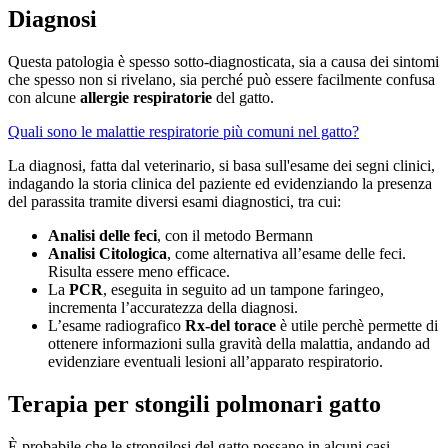
Diagnosi
Questa patologia è spesso sotto-diagnosticata, sia a causa dei sintomi
che spesso non si rivelano, sia perché può essere facilmente confusa
con alcune
allergie respiratorie
del gatto.
Quali sono le malattie respiratorie più comuni nel gatto?
La diagnosi, fatta dal veterinario, si basa sull'esame dei segni clinici,
indagando la storia clinica del paziente ed evidenziando la presenza
del parassita tramite diversi esami diagnostici, tra cui:
Analisi delle feci
, con il metodo Bermann
Analisi Citologica
, come alternativa all’esame delle feci.
Risulta essere meno efficace.
La
PCR
, eseguita in seguito ad un tampone faringeo,
incrementa l’accuratezza della diagnosi.
L’esame radiografico
Rx-del torace
è utile perchè permette di
ottenere informazioni sulla gravità della malattia, andando ad
evidenziare eventuali lesioni all’apparato respiratorio.
Terapia per stongili polmonari gatto
È probabile che le strongilosi del gatto possano in alcuni casi