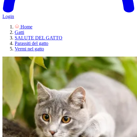
Login
Home
Gatti
SALUTE DEL GATTO
Parassiti del gatto
Vermi nel gatto