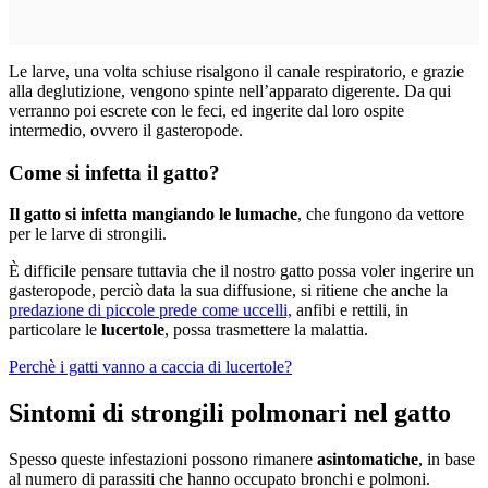
Le larve, una volta schiuse risalgono il canale respiratorio, e grazie
alla deglutizione, vengono spinte nell’apparato digerente. Da qui
verranno poi escrete con le feci, ed ingerite dal loro ospite
intermedio, ovvero il gasteropode.
Come si infetta il gatto?
Il gatto si infetta mangiando le lumache
, che fungono da vettore
per le larve di strongili.
È difficile pensare tuttavia che il nostro gatto possa voler ingerire un
gasteropode, perciò data la sua diffusione, si ritiene che anche la
predazione di piccole prede come uccelli,
anfibi e rettili, in
particolare le
lucertole
, possa trasmettere la malattia.
Perchè i gatti vanno a caccia di lucertole?
Sintomi di strongili polmonari nel gatto
Spesso queste infestazioni possono rimanere
asintomatiche
, in base
al numero di parassiti che hanno occupato bronchi e polmoni.