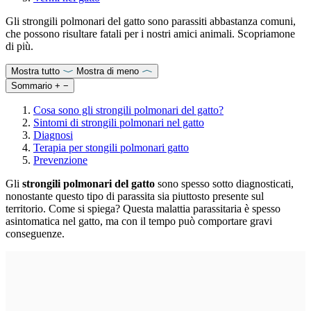
Gli strongili polmonari del gatto sono parassiti abbastanza comuni,
che possono risultare fatali per i nostri amici animali. Scopriamone
di più.
Mostra tutto
Mostra di meno
Sommario
+
−
Cosa sono gli strongili polmonari del gatto?
Sintomi di strongili polmonari nel gatto
Diagnosi
Terapia per stongili polmonari gatto
Prevenzione
Gli
strongili polmonari del gatto
sono spesso sotto diagnosticati,
nonostante questo tipo di parassita sia piuttosto presente sul
territorio. Come si spiega? Questa malattia parassitaria è spesso
asintomatica nel gatto, ma con il tempo può comportare gravi
conseguenze.