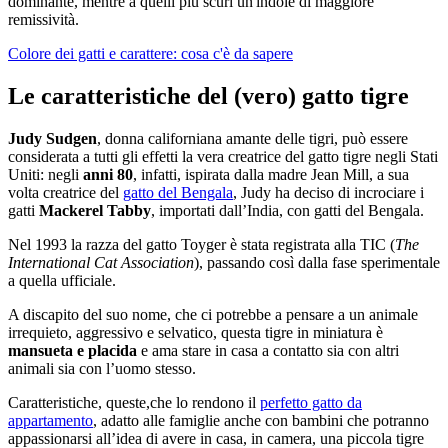
dominante, mentre a quelli più scuri un'indole di maggiore
remissività.
Colore dei gatti e carattere: cosa c'è da sapere
Le caratteristiche del (vero) gatto tigre
Judy Sudgen
, donna californiana amante delle tigri, può essere
considerata a tutti gli effetti la vera creatrice del gatto tigre negli Stati
Uniti: negli
anni 80
, infatti, ispirata dalla madre Jean Mill, a sua
volta creatrice del
gatto del Bengala
, Judy ha deciso di incrociare i
gatti
Mackerel Tabby
, importati dall’India, con gatti del Bengala.
Nel 1993 la razza del gatto Toyger è stata registrata alla TIC (
The
International Cat Association
), passando così dalla fase sperimentale
a quella ufficiale.
A discapito del suo nome, che ci potrebbe a pensare a un animale
irrequieto, aggressivo e selvatico, questa tigre in miniatura è
mansueta e placida
e ama stare in casa a contatto sia con altri
animali sia con l’uomo stesso.
Caratteristiche, queste,che lo rendono il
perfetto gatto da
appartamento
, adatto alle famiglie anche con bambini che potranno
appassionarsi all’idea di avere in casa, in camera, una piccola tigre