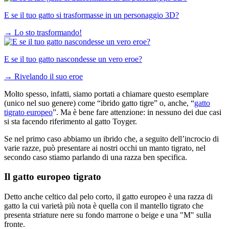
E se il tuo gatto si trasformasse in un personaggio 3D?
→
Lo sto trasformando!
E se il tuo gatto nascondesse un vero eroe?
→
Rivelando il suo eroe
Molto spesso, infatti, siamo portati a chiamare questo esemplare
(unico nel suo genere) come “ibrido gatto tigre” o, anche, “
gatto
tigrato europeo
”. Ma è bene fare attenzione: in nessuno dei due casi
si sta facendo riferimento al gatto Toyger.
Se nel primo caso abbiamo un ibrido che, a seguito dell’incrocio di
varie razze, può presentare ai nostri occhi un manto tigrato, nel
secondo caso stiamo parlando di una razza ben specifica.
Il gatto europeo tigrato
Detto anche celtico dal pelo corto, il gatto europeo è una razza di
gatto la cui varietà più nota è quella con il mantello tigrato che
presenta striature nere su fondo marrone o beige e una "M" sulla
fronte.