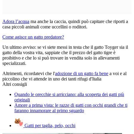
Adora l’acqua
ma anche la caccia, quindi può capitare che riporti a
casa piccoli animali come uccellini o roditori.
Come agisce un gatto predatore?
Un ultimo avviso: se vi siete messi in testa che il gatto Toyger sia il
gatto della vostra vita, sappiate che il prezzo del gatto tigre è
proibitivo e che lo si può trovare in vendita solo in allevamenti
specializzati.
Altrimenti, ricordatevi che l'
adozione di un gatto fa bene
a voi e al
piccolino che vi attende in uno dei tanti rifugi d'Italia
Altri consigli
Quando le orecchie si arricciano: alla scoperta dei gatti più
originali
Amore a prima vista: le razze di gatti con occhi grandi che ti
faranno innamorare al primo sguardo
Gatti per taglia, pelo, occhi