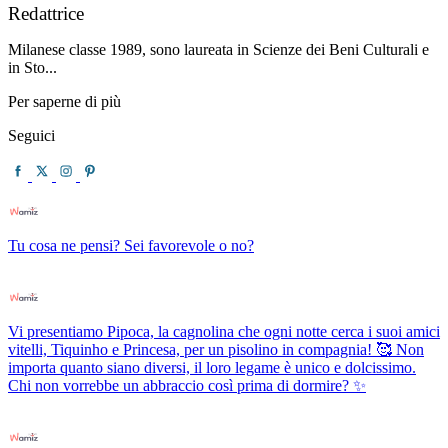
Redattrice
Milanese classe 1989, sono laureata in Scienze dei Beni Culturali e
in Sto...
Per saperne di più
Seguici
Tu cosa ne pensi? Sei favorevole o no?
Vi presentiamo Pipoca, la cagnolina che ogni notte cerca i suoi amici
vitelli, Tiquinho e Princesa, per un pisolino in compagnia! 🥰 Non
importa quanto siano diversi, il loro legame è unico e dolcissimo.
Chi non vorrebbe un abbraccio così prima di dormire? ✨