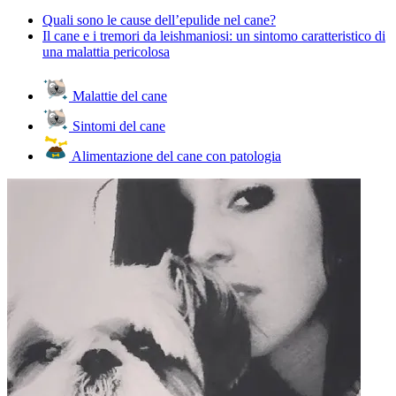
Quali sono le cause dell’epulide nel cane?
Il cane e i tremori da leishmaniosi: un sintomo caratteristico di
una malattia pericolosa
Malattie del cane
Sintomi del cane
Alimentazione del cane con patologia