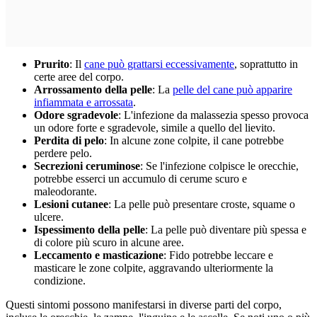
Prurito
: Il
cane può grattarsi eccessivamente
, soprattutto in
certe aree del corpo.
Arrossamento della pelle
: La
pelle del cane può apparire
infiammata e arrossata
.
Odore sgradevole
: L'infezione da malassezia spesso provoca
un odore forte e sgradevole, simile a quello del lievito.
Perdita di pelo
: In alcune zone colpite, il cane potrebbe
perdere pelo.
Secrezioni ceruminose
: Se l'infezione colpisce le orecchie,
potrebbe esserci un accumulo di cerume scuro e
maleodorante.
Lesioni cutanee
: La pelle può presentare croste, squame o
ulcere.
Ispessimento della pelle
: La pelle può diventare più spessa e
di colore più scuro in alcune aree.
Leccamento e masticazione
: Fido potrebbe leccare e
masticare le zone colpite, aggravando ulteriormente la
condizione.
Questi sintomi possono manifestarsi in diverse parti del corpo,