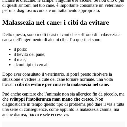
incluse le orecchie, le zampe, l'inguine e le ascelle. Se noti uno o più
di questi sintomi nel tuo cane, è importante consultare un veterinario
per una diagnosi accurata e un trattamento appropriato.
Malassezia nel cane: i cibi da evitare
Detto questo, sono molti i casi di cani che soffrono di malassezia a
causa dell’ingerimento di alcuni cibi. Tra questi ci sono:
il pollo;
il lievito del pane;
il mais;
alcuni tipi di cereali.
Dopo aver consultato il veterinario, si potrà presto risolvere la
situazione e vedere la cute del cane tornare normale, una volta
trovati i
cibi da evitare per curare la malassezia nel cane.
Può anche capitare che l’animale non sia allergico fin da piccolo, ma
che
sviluppi l’intolleranza man mano che cresce
. Non
diagnosticare in tempo questo tipo di problema può dare il via a tutta
una serie di conseguenze, come appunto la malassezia canina, ma
anche diarrea, fiacca e sete eccessiva.