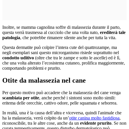
Inoltre, se mamma cagnolina soffre di malassezia durante il parto,
questa verrà trasmessa al cucciolo che una volta nato,
erediterà tale
patologia
, che potrebbe rimanere silente anche per tutta la vita.
Questa dermatite può colpire l’intera cute del quattrozampe, ma
negli esemplari sani questo microrganismo risiede soprattutto nel
condotto uditivo
(oltre che tra le zampe e sotto le ascelle) ed è lì,
che una volta alterato l’ecosistema cutaneo, prolifica maggiormente,
comportando problemi e prurito.
Otite da malassezia nel cane
Per questo motivo può accadere che la malassezia del cane venga
scambiata per otite
, anche perché i sintomi sono molto simili:
eritema delle orecchie, cattivo odore, pelle squamata e seborrea.
In realtà, una è la causa dell’altra e viceversa, quindi l'animale che
ha la malassezia, verrà colpito da un’
otite canina molto fastidiosa
,
riconoscibile, tra le altre cose, anche da un
evidente prurito
. Se non
curata tempestivamente, questo disturbo dermatologico può