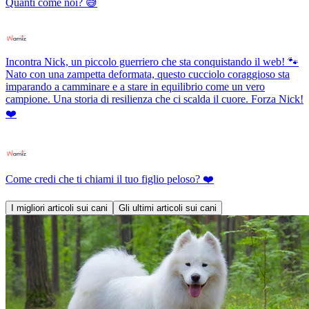
Quanti come noi? 😅
Incontra Nick, un piccolo guerriero che sta conquistando il web! 🐾
Nato con una zampetta deformata, questo cucciolo coraggioso sta
imparando a camminare e a stare in equilibrio come un vero
campione. Una storia di resilienza che ci scalda il cuore. Forza Nick!
❤️
Come credi che ti chiami il tuo figlio peloso? ❤️
I migliori articoli sui cani
Gli ultimi articoli sui cani