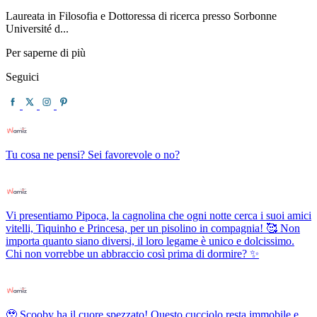
Laureata in Filosofia e Dottoressa di ricerca presso Sorbonne
Université d...
Per saperne di più
Seguici
Tu cosa ne pensi? Sei favorevole o no?
Vi presentiamo Pipoca, la cagnolina che ogni notte cerca i suoi amici
vitelli, Tiquinho e Princesa, per un pisolino in compagnia! 🥰 Non
importa quanto siano diversi, il loro legame è unico e dolcissimo.
Chi non vorrebbe un abbraccio così prima di dormire? ✨
🥹 Scooby ha il cuore spezzato! Questo cucciolo resta immobile e