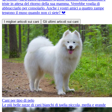
triste in attesa del ritorno della sua mamma. Verrebbe voglia di
abbracciarlo per consolarlo. Anche i vostri amici a quattro zampe
tengono il muso quando non ci siete? 💔
I migliori articoli sui cani
Gli ultimi articoli sui cani
Cani per tipo di pelo
Le più belle razze di cani bianchi di taglia piccola, media e grande