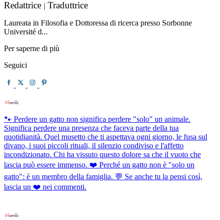
Redattrice
Traduttrice
|
Laureata in Filosofia e Dottoressa di ricerca presso Sorbonne
Université d...
Per saperne di più
Seguici
🐾 Perdere un gatto non significa perdere "solo" un animale.
Significa perdere una presenza che faceva parte della tua
quotidianità. Quel musetto che ti aspettava ogni giorno, le fusa sul
divano, i suoi piccoli rituali, il silenzio condiviso e l'affetto
incondizionato. Chi ha vissuto questo dolore sa che il vuoto che
lascia può essere immenso. ❤️ Perché un gatto non è "solo un
gatto": è un membro della famiglia. 💬 Se anche tu la pensi così,
lascia un ❤️ nei commenti.