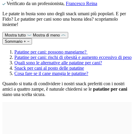
Verificato da un professionista,
Francesco Reina
Le patate in busta sono uno degli snack umani più popolari. E per
Fido? Le patatine per cani sono una buona idea? scopriamolo
insieme!
Mostra tutto
Mostra di meno
Sommario
+
−
Patatine per cani: possono mangiarne?
Patatine per cani: rischi di obesità e aumento eccessivo di peso
Quali sono le alternative alle patatine per cani?
Snack per cani al posto delle patatine
Cosa fare se il cane mangia le patatine?
Quando si tratta di condividere i nostri snack preferiti con i nostri
amici a quattro zampe, è naturale chiedersi se le
patatine per cani
siano una scelta sicura.