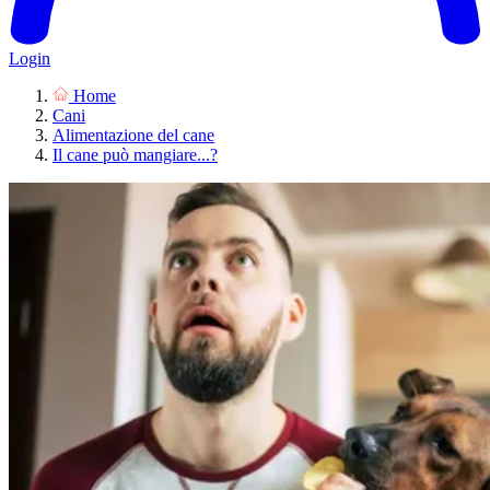
Login
Home
Cani
Alimentazione del cane
Il cane può mangiare...?