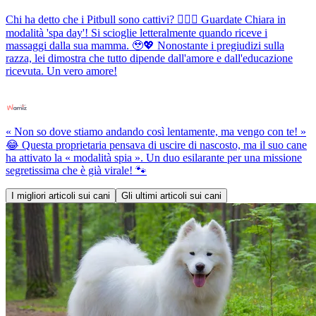
Chi ha detto che i Pitbull sono cattivi? 💆‍♀️✨ Guardate Chiara in
modalità 'spa day'! Si scioglie letteralmente quando riceve i
massaggi dalla sua mamma. 🥹💖 Nonostante i pregiudizi sulla
razza, lei dimostra che tutto dipende dall'amore e dall'educazione
ricevuta. Un vero amore!
« Non so dove stiamo andando così lentamente, ma vengo con te! »
😂 Questa proprietaria pensava di uscire di nascosto, ma il suo cane
ha attivato la « modalità spia ». Un duo esilarante per una missione
segretissima che è già virale! 🐾
I migliori articoli sui cani
Gli ultimi articoli sui cani