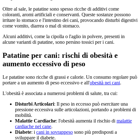
Oltre al sale, le patatine sono spesso ricche di additivi come
coloranti, aromi artificiali e conservanti. Queste sostanze possono
irritare lo stomaco e l'intestino dei cani, provocando disturbi digestivi
come vomito, diarrea o mal di stomaco.
Alcuni additivi, come la cipolla o l'aglio in polvere, presenti in
alcune varianti di patatine, sono persino tossici per i cani.
Patatine per cani: rischi di obesità e
aumento eccessivo di peso
Le patatine sono ricche di grassi e calorie. Un consumo regolare può
portare a un aumento di peso eccessivo e all'
obesità nei cani
.
L'obesità è associata a numerosi problemi di salute, tra cui:
Disturbi Articolari
: Il peso in eccesso può esercitare una
pressione eccessiva sulle articolazioni, portando a problemi di
mobilità.
Malattie Cardiache
: l'obesità aumenta il rischio di
malattie
cardiache nel cane
.
Diabete
: i
cani in sovrappeso
sono più predisposti a
sviluppare il diabete.