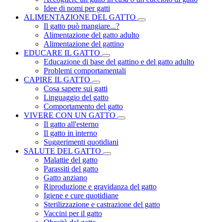
Idee di nomi per gatti
ALIMENTAZIONE DEL GATTO
Il gatto può mangiare...?
Alimentazione del gatto adulto
Alimentazione del gattino
EDUCARE IL GATTO
Educazione di base del gattino e del gatto adulto
Problemi comportamentali
CAPIRE IL GATTO
Cosa sapere sui gatti
Linguaggio del gatto
Comportamento del gatto
VIVERE CON UN GATTO
Il gatto all'esterno
Il gatto in interno
Suggerimenti quotidiani
SALUTE DEL GATTO
Malattie del gatto
Parassiti del gatto
Gatto anziano
Riproduzione e gravidanza del gatto
Igiene e cure quotidiane
Sterilizzazione e castrazione del gatto
Vaccini per il gatto