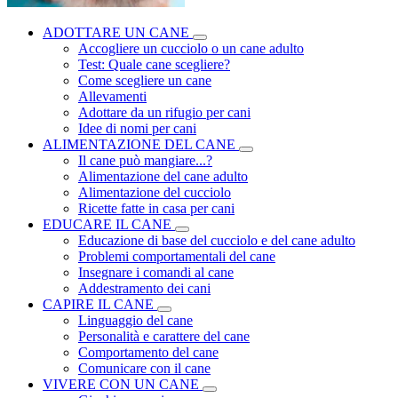
ADOTTARE UN CANE
Accogliere un cucciolo o un cane adulto
Test: Quale cane scegliere?
Come scegliere un cane
Allevamenti
Adottare da un rifugio per cani
Idee di nomi per cani
ALIMENTAZIONE DEL CANE
Il cane può mangiare...?
Alimentazione del cane adulto
Alimentazione del cucciolo
Ricette fatte in casa per cani
EDUCARE IL CANE
Educazione di base del cucciolo e del cane adulto
Problemi comportamentali del cane
Insegnare i comandi al cane
Addestramento dei cani
CAPIRE IL CANE
Linguaggio del cane
Personalità e carattere del cane
Comportamento del cane
Comunicare con il cane
VIVERE CON UN CANE