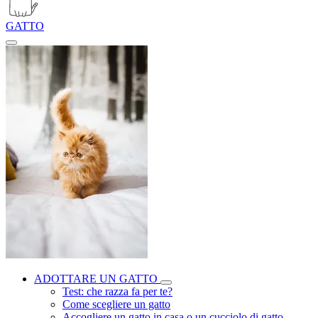
GATTO
ADOTTARE UN GATTO
Test: che razza fa per te?
Come scegliere un gatto
Accogliere un gatto in casa o un cucciolo di gatto