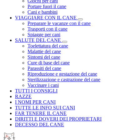
Giochi per cani
Portare fuori il cane
Cani e bambini
VIAGGIARE CON IL CANE
Preparare le vacanze con il cane
Trasporti con il cane
Spiagge per cani
SALUTE DEL CANE
Toelettatura del cane
Malattie del cane
Sintomi del cane
Cure di base del cane
Parassiti del cane
Riproduzione e gestazione del cane
Sterilizzazione e castrazione del cane
Vaccinare i cani
TUTTI I CONSIGLI
RAZZE
I NOMI PER CANI
TUTTE LE INFO SUI CANI
FAR TENERE IL CANE
DIRITTI E DOVERI DEI PROPRIETARI
DECESSO DEL CANE