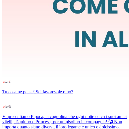
Tu cosa ne pensi? Sei favorevole o no?
Vi presentiamo Pipoca, la cagnolina che ogni notte cerca i suoi amici
vitelli, Tiquinho e Princesa, per un pisolino in compagnia! 🥰 Non
importa quanto siano diversi, il loro legame è unico e dolcissimo.