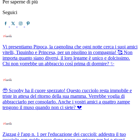
Per saperne di più
Seguici
Vi presentiamo Pipoca, la cagnolina che ogni notte cerca i suoi amici
vitelli, Tiquinho e Princesa, per un pisolino in compagnia! 🥰 Non
importa quanto siano diversi, il loro legame è unico e dolcissimo.
Chi non vorrebbe un abbraccio così prima di dormire? ✨
🥹 Scooby ha il cuore spezzato! Questo cucciolo resta immobile e
triste in attesa del ritorno della sua mamma. Verrebbe voglia di
abbracciarlo per consolarlo. Anche i vostri amici a quattro zampe
tengono il muso quando non ci siete? 💔
Zigzag è l'app n. 1 per l'educazione dei cuccioli: addestra il tuo
cucciolo con guide passo dopo passo su misura per lui e ricevi