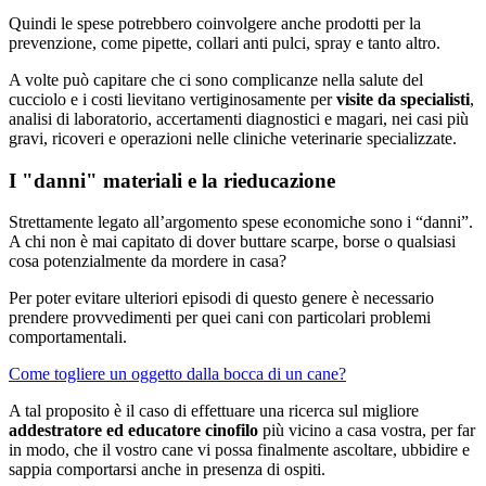
Quindi le spese potrebbero coinvolgere anche prodotti per la
prevenzione, come pipette, collari anti pulci, spray e tanto altro.
A volte può capitare che ci sono complicanze nella salute del
cucciolo e i costi lievitano vertiginosamente per
visite da specialisti
,
analisi di laboratorio, accertamenti diagnostici e magari, nei casi più
gravi, ricoveri e operazioni nelle cliniche veterinarie specializzate.
I "danni" materiali e la rieducazione
Strettamente legato all’argomento spese economiche sono i “danni”.
A chi non è mai capitato di dover buttare scarpe, borse o qualsiasi
cosa potenzialmente da mordere in casa?
Per poter evitare ulteriori episodi di questo genere è necessario
prendere provvedimenti per quei cani con particolari problemi
comportamentali.
Come togliere un oggetto dalla bocca di un cane?
A tal proposito è il caso di effettuare una ricerca sul migliore
addestratore ed educatore cinofilo
più vicino a casa vostra, per far
in modo, che il vostro cane vi possa finalmente ascoltare, ubbidire e
sappia comportarsi anche in presenza di ospiti.