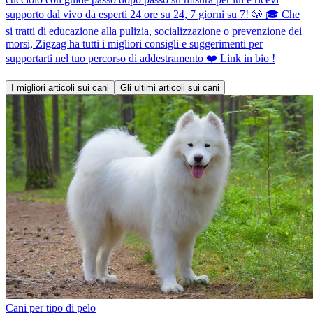
supporto dal vivo da esperti 24 ore su 24, 7 giorni su 7! 🐶 🎓 Che
si tratti di educazione alla pulizia, socializzazione o prevenzione dei
morsi, Zigzag ha tutti i migliori consigli e suggerimenti per
supportarti nel tuo percorso di addestramento ❤️ Link in bio !
I migliori articoli sui cani
Gli ultimi articoli sui cani
Cani per tipo di pelo