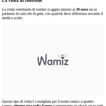
La visita di controllo
La visita veterinaria di routine si aggira intorno ai
30 euro
sia se
parliamo di cani che di gatti, con qualche lieve differenza secondo il
medico scelto.
Questo tipo di visita è consigliata per il nostro amico a quattro
zampe,
almeno una volta l’anno
e rappresenta un check-up su tutti