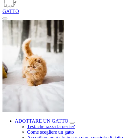
GATTO
ADOTTARE UN GATTO
Test: che razza fa per te?
Come scegliere un gatto
Accogliere un gatto in casa o un cucciolo di gatto