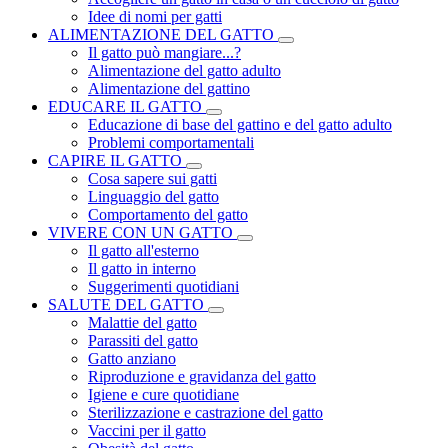
Idee di nomi per gatti
ALIMENTAZIONE DEL GATTO
Il gatto può mangiare...?
Alimentazione del gatto adulto
Alimentazione del gattino
EDUCARE IL GATTO
Educazione di base del gattino e del gatto adulto
Problemi comportamentali
CAPIRE IL GATTO
Cosa sapere sui gatti
Linguaggio del gatto
Comportamento del gatto
VIVERE CON UN GATTO
Il gatto all'esterno
Il gatto in interno
Suggerimenti quotidiani
SALUTE DEL GATTO
Malattie del gatto
Parassiti del gatto
Gatto anziano
Riproduzione e gravidanza del gatto
Igiene e cure quotidiane
Sterilizzazione e castrazione del gatto
Vaccini per il gatto