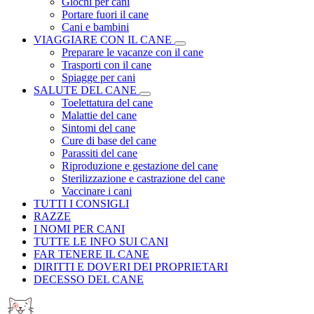
Giochi per cani
Portare fuori il cane
Cani e bambini
VIAGGIARE CON IL CANE
Preparare le vacanze con il cane
Trasporti con il cane
Spiagge per cani
SALUTE DEL CANE
Toelettatura del cane
Malattie del cane
Sintomi del cane
Cure di base del cane
Parassiti del cane
Riproduzione e gestazione del cane
Sterilizzazione e castrazione del cane
Vaccinare i cani
TUTTI I CONSIGLI
RAZZE
I NOMI PER CANI
TUTTE LE INFO SUI CANI
FAR TENERE IL CANE
DIRITTI E DOVERI DEI PROPRIETARI
DECESSO DEL CANE