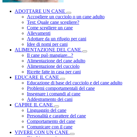
ADOTTARE UN CANE
Accogliere un cucciolo o un cane adulto
Test: Quale cane scegliere?
Come scegliere un cane
Allevamenti
Adottare da un rifugio per cani
Idee di nomi per cani
ALIMENTAZIONE DEL CANE
Il cane può mangiare...?
Alimentazione del cane adulto
Alimentazione del cucciolo
Ricette fatte in casa per cani
EDUCARE IL CANE
Educazione di base del cucciolo e del cane adulto
Problemi comportamentali del cane
Insegnare i comandi al cane
Addestramento dei cani
CAPIRE IL CANE
Linguaggio del cane
Personalità e carattere del cane
Comportamento del cane
Comunicare con il cane
VIVERE CON UN CANE