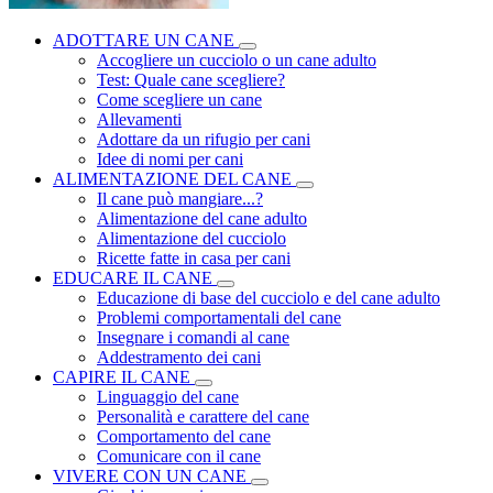
ADOTTARE UN CANE
Accogliere un cucciolo o un cane adulto
Test: Quale cane scegliere?
Come scegliere un cane
Allevamenti
Adottare da un rifugio per cani
Idee di nomi per cani
ALIMENTAZIONE DEL CANE
Il cane può mangiare...?
Alimentazione del cane adulto
Alimentazione del cucciolo
Ricette fatte in casa per cani
EDUCARE IL CANE
Educazione di base del cucciolo e del cane adulto
Problemi comportamentali del cane
Insegnare i comandi al cane
Addestramento dei cani
CAPIRE IL CANE
Linguaggio del cane
Personalità e carattere del cane
Comportamento del cane
Comunicare con il cane
VIVERE CON UN CANE