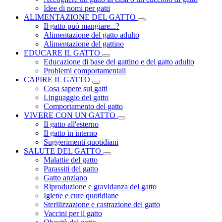
Idee di nomi per gatti
ALIMENTAZIONE DEL GATTO
Il gatto può mangiare...?
Alimentazione del gatto adulto
Alimentazione del gattino
EDUCARE IL GATTO
Educazione di base del gattino e del gatto adulto
Problemi comportamentali
CAPIRE IL GATTO
Cosa sapere sui gatti
Linguaggio del gatto
Comportamento del gatto
VIVERE CON UN GATTO
Il gatto all'esterno
Il gatto in interno
Suggerimenti quotidiani
SALUTE DEL GATTO
Malattie del gatto
Parassiti del gatto
Gatto anziano
Riproduzione e gravidanza del gatto
Igiene e cure quotidiane
Sterilizzazione e castrazione del gatto
Vaccini per il gatto