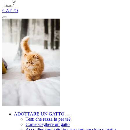
GATTO
ADOTTARE UN GATTO
Test: che razza fa per te?
Come scegliere un gatto
Accogliere un gatto in casa o un cucciolo di gatto