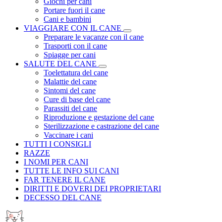
Giochi per cani
Portare fuori il cane
Cani e bambini
VIAGGIARE CON IL CANE
Preparare le vacanze con il cane
Trasporti con il cane
Spiagge per cani
SALUTE DEL CANE
Toelettatura del cane
Malattie del cane
Sintomi del cane
Cure di base del cane
Parassiti del cane
Riproduzione e gestazione del cane
Sterilizzazione e castrazione del cane
Vaccinare i cani
TUTTI I CONSIGLI
RAZZE
I NOMI PER CANI
TUTTE LE INFO SUI CANI
FAR TENERE IL CANE
DIRITTI E DOVERI DEI PROPRIETARI
DECESSO DEL CANE