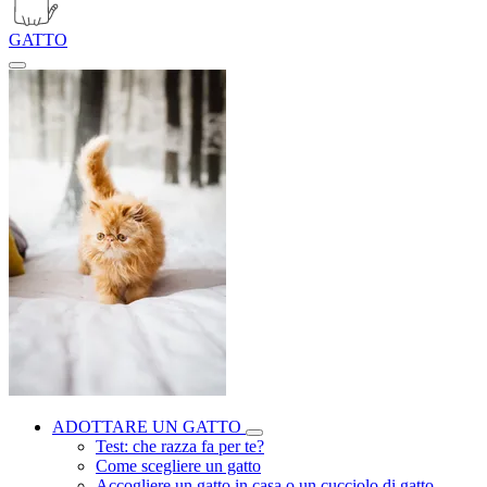
GATTO
ADOTTARE UN GATTO
Test: che razza fa per te?
Come scegliere un gatto
Accogliere un gatto in casa o un cucciolo di gatto