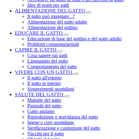
Idee di nomi per gatti
ALIMENTAZIONE DEL GATTO
Il gatto può mangiare...?
Alimentazione del gatto adulto
Alimentazione del gattino
EDUCARE IL GATTO
Educazione di base del gattino e del gatto adulto
Problemi comportamentali
CAPIRE IL GATTO
Cosa sapere sui gatti
Linguaggio del gatto
Comportamento del gatto
VIVERE CON UN GATTO
Il gatto all'esterno
Il gatto in interno
Suggerimenti quotidiani
SALUTE DEL GATTO
Malattie del gatto
Parassiti del gatto
Gatto anziano
Riproduzione e gravidanza del gatto
Igiene e cure quotidiane
Sterilizzazione e castrazione del gatto
Vaccini per il gatto