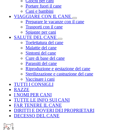
Giochi per cani
Portare fuori il cane
Cani e bambini
VIAGGIARE CON IL CANE
Preparare le vacanze con il cane
Trasporti con il cane
Spiagge per cani
SALUTE DEL CANE
Toelettatura del cane
Malattie del cane
Sintomi del cane
Cure di base del cane
Parassiti del cane
Riproduzione e gestazione del cane
Sterilizzazione e castrazione del cane
Vaccinare i cani
TUTTI I CONSIGLI
RAZZE
I NOMI PER CANI
TUTTE LE INFO SUI CANI
FAR TENERE IL CANE
DIRITTI E DOVERI DEI PROPRIETARI
DECESSO DEL CANE