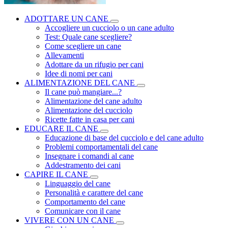
ADOTTARE UN CANE
Accogliere un cucciolo o un cane adulto
Test: Quale cane scegliere?
Come scegliere un cane
Allevamenti
Adottare da un rifugio per cani
Idee di nomi per cani
ALIMENTAZIONE DEL CANE
Il cane può mangiare...?
Alimentazione del cane adulto
Alimentazione del cucciolo
Ricette fatte in casa per cani
EDUCARE IL CANE
Educazione di base del cucciolo e del cane adulto
Problemi comportamentali del cane
Insegnare i comandi al cane
Addestramento dei cani
CAPIRE IL CANE
Linguaggio del cane
Personalità e carattere del cane
Comportamento del cane
Comunicare con il cane
VIVERE CON UN CANE