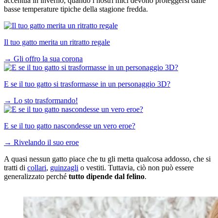
accentua in inverno, quando i nostri mici devono proteggersi dalle
basse temperature tipiche della stagione fredda.
Il tuo gatto merita un ritratto regale
→
Gli offro la sua corona
E se il tuo gatto si trasformasse in un personaggio 3D?
→
Lo sto trasformando!
E se il tuo gatto nascondesse un vero eroe?
→
Rivelando il suo eroe
A quasi nessun gatto piace che tu gli metta qualcosa addosso, che si
tratti di
collari
,
guinzagli
o vestiti. Tuttavia, ciò non può essere
generalizzato perché
tutto dipende dal felino
.