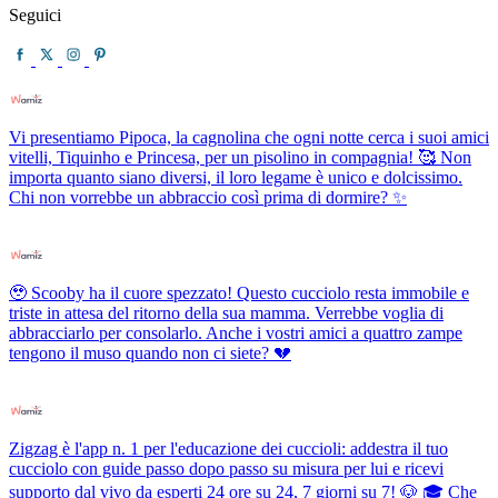
Seguici
Vi presentiamo Pipoca, la cagnolina che ogni notte cerca i suoi amici
vitelli, Tiquinho e Princesa, per un pisolino in compagnia! 🥰 Non
importa quanto siano diversi, il loro legame è unico e dolcissimo.
Chi non vorrebbe un abbraccio così prima di dormire? ✨
🥹 Scooby ha il cuore spezzato! Questo cucciolo resta immobile e
triste in attesa del ritorno della sua mamma. Verrebbe voglia di
abbracciarlo per consolarlo. Anche i vostri amici a quattro zampe
tengono il muso quando non ci siete? 💔
Zigzag è l'app n. 1 per l'educazione dei cuccioli: addestra il tuo
cucciolo con guide passo dopo passo su misura per lui e ricevi
supporto dal vivo da esperti 24 ore su 24, 7 giorni su 7! 🐶 🎓 Che