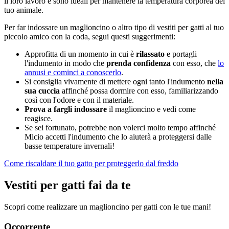
il loro lavoro e sono ideali per mantenere la temperatura corporea del
tuo animale.
Per far indossare un maglioncino o altro tipo di vestiti per gatti al tuo
piccolo amico con la coda, segui questi suggerimenti:
Approfitta di un momento in cui è
rilassato
e portagli
l'indumento in modo che
prenda confidenza
con esso, che
lo
annusi e cominci a conoscerlo
.
Si consiglia vivamente di mettere ogni tanto l'indumento
nella
sua cuccia
affinché possa dormire con esso, familiarizzando
così con l'odore e con il materiale.
Prova a fargli indossare
il maglioncino e vedi come
reagisce.
Se sei fortunato, potrebbe non volerci molto tempo affinché
Micio accetti l'indumento che lo aiuterà a proteggersi dalle
basse temperature invernali!
Come riscaldare il tuo gatto per proteggerlo dal freddo
Vestiti per gatti fai da te
Scopri come realizzare un maglioncino per gatti con le tue mani!
Occorrente