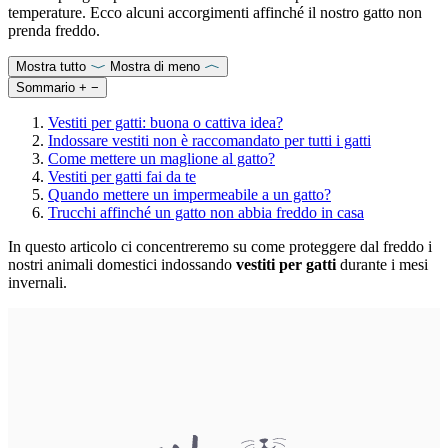
temperature. Ecco alcuni accorgimenti affinché il nostro gatto non
prenda freddo.
Mostra tutto
Mostra di meno
Sommario
+
−
Vestiti per gatti: buona o cattiva idea?
Indossare vestiti non è raccomandato per tutti i gatti
Come mettere un maglione al gatto?
Vestiti per gatti fai da te
Quando mettere un impermeabile a un gatto?
Trucchi affinché un gatto non abbia freddo in casa
In questo articolo ci concentreremo su come proteggere dal freddo i
nostri animali domestici indossando
vestiti per gatti
durante i mesi
invernali.