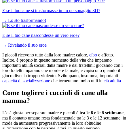
E se il tuo cane si trasformasse in un personaggio 3D?
→
Lo sto trasformando!
E se il tuo cane nascondesse un vero eroe?
→
Rivelando il suo eroe
I piccoli ricevono tutto dalla loro madre: calore,
cibo
e affetto.
Inoltre, è proprio in questo momento della vita che imparano
importanti abilità sociali dalla madre e dai fratellini: giocando con i
loro fratelli imparano che mordere fa male, e capiscono quando il
gioco diventa troppo violento. Sviluppano, insomma, importanti
capacità di socializzazione
che torneranno molto utili in
età adulta
.
Come togliere i cuccioli di cane alla
mamma?
L’età giusta per separare madre e piccoli è
tra le 6 e le 8 settimane
,
ma il contatto umano resta fondamentale tra le 3 e le 12 settimane, in
moda da aumentare progressivamente la loro abitudine
all’interazione con le persone. Così, in questo periodo,