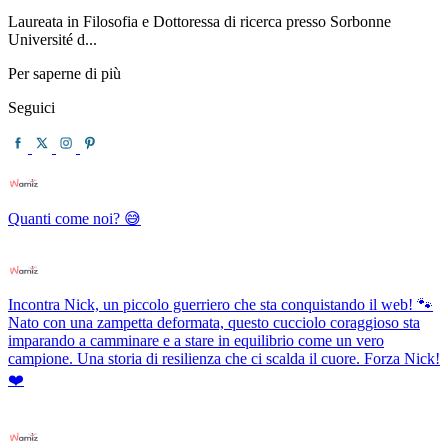
Laureata in Filosofia e Dottoressa di ricerca presso Sorbonne
Université d...
Per saperne di più
Seguici
Quanti come noi? 😅
Incontra Nick, un piccolo guerriero che sta conquistando il web! 🐾
Nato con una zampetta deformata, questo cucciolo coraggioso sta
imparando a camminare e a stare in equilibrio come un vero
campione. Una storia di resilienza che ci scalda il cuore. Forza Nick!
❤️