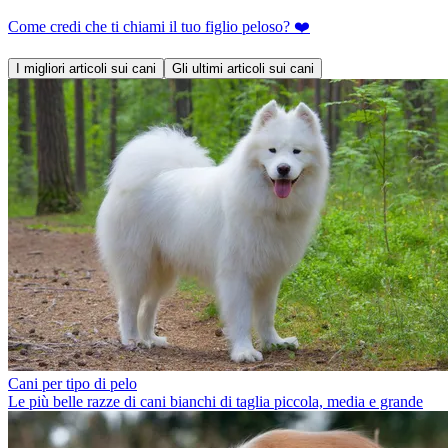
Come credi che ti chiami il tuo figlio peloso? ❤️
I migliori articoli sui cani
Gli ultimi articoli sui cani
Cani per tipo di pelo
Le più belle razze di cani bianchi di taglia piccola, media e grande